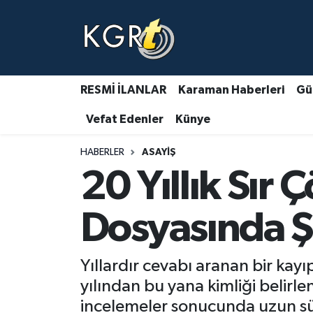
Karaman Haberleri
Gündem Haberleri
RESMİ İLANLAR
Karaman Haberleri
Gü
Vefat Edenler
Künye
Güncel Haberler
HABERLER
ASAYIŞ
Spor Haberleri
20 Yıllık Sır 
Asayiş Haberleri
Dosyasında 
Ulusal Haberler
Yıllardır cevabı aranan bir kay
Vefat Edenler
yılından bu yana kimliği belirl
incelemeler sonucunda uzun sür