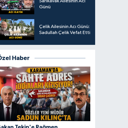
Sarıkavak Ailesinin Acı
Günü
Çelik Ailesinin Acı Günü:
Sadullah Çelik Vefat Etti
Özel Haber
Bakan Tekin'e Rağmen