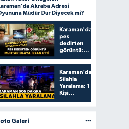
Karaman’da Akraba Adresi
Oyununa Müdür Dur Diyecek mi?
Karaman'da
pes
dedirten
görüntü:
karpuzu
yumruklayıp
yediler,
Karaman’da
artıklarını
Silahla
kamelyada
Yaralama: 1
bıraktılar
Kişi
Yaralandı
Foto Galeri