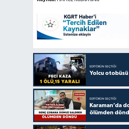
EDITÖRÜN SEÇTIĞI
Yolcu otobüsü 
EDITÖRÜN SEÇTIĞI
Karaman’da do
ölümden dön