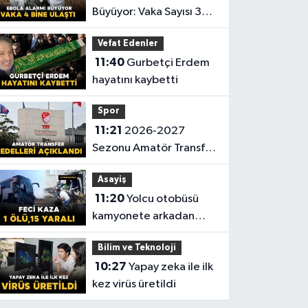
Büyüyor: Vaka Sayısı 3
Bin 973’e Ulaştı
Vefat Edenler
11:40
Gurbetçi Erdem
hayatını kaybetti
Spor
11:21
2026-2027
Sezonu Amatör Transfer
Bedelleri Açıklandı
Asayiş
11:20
Yolcu otobüsü
kamyonete arkadan
çarptı: 1 ölü, 15 yaralı
Bilim ve Teknoloji
10:27
Yapay zeka ile ilk
kez virüs üretildi