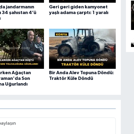
da jandarmanın
Geri geri giden kamyonet
 34 şahıstan 4’ü
yaşlı adama çarptı: 1 yaralı
ı
larken Ağaçtan
Bir Anda Alev Topuna Döndü:
raman'da Son
Traktör Küle Döndü
na Uğurlandı