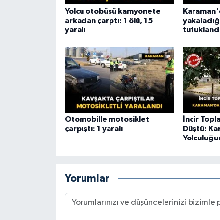
Yolcu otobüsü kamyonete
Karaman'
arkadan çarptı: 1 ölü, 15
yakaladığı
yaralı
tutukland
Otomobille motosiklet
İncir Top
çarpıştı: 1 yaralı
Düştü: Ka
Yolculuğu
Yorumlar