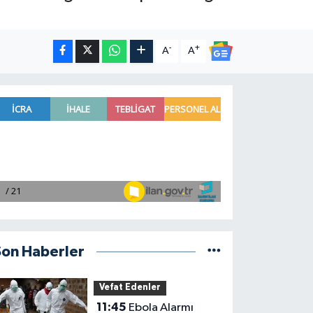
-
+
A
A
Son Haberler
Vefat Edenler
11:45
Ebola Alarmı