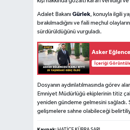
kişi hakkında gözaltı kararı verildiği ve 
Adalet Bakanı
Gürlek
, konuyla ilgili
bırakılmadığını ve faili meçhul olayların 
sürdürüldüğünü vurguladı.
Asker Eğlences
İçeriği Görüntül
Dosyanın aydınlatılmasında görev alan
Emniyet Müdürlüğü ekiplerinin titiz çal
yeniden gündeme gelmesini sağladı. 
gelişmelere sahne olabileceği belirtili
Kaynak:
HATİCE KÜBRA SARI