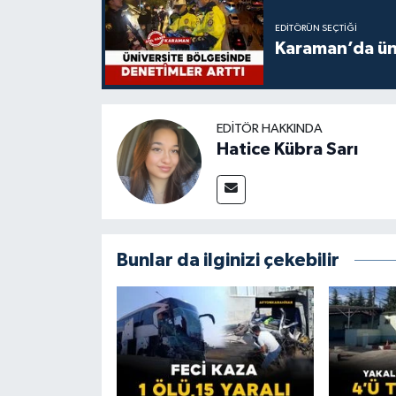
EDITÖRÜN SEÇTIĞI
Karaman’da üni
EDITÖR HAKKINDA
Hatice Kübra Sarı
Bunlar da ilginizi çekebilir