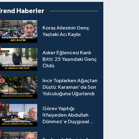
Trend Haberler
Koraş Ailesinin Genç
Yaştaki Acı Kaybı
Asker Eğlencesi Kanlı
Bitti: 25 Yaşındaki Genç
Öldü
İncir Toplarken Ağaçtan
Düştü: Karaman'da Son
Yolculuğuna Uğurlandı
Görev Yaptığı
İtfaiyeden Abdullah
Dönmez'e Duygusal
Veda