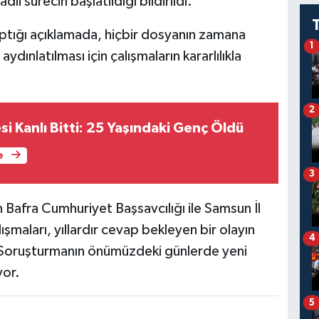
adli sürecin başlatıldığı bildirildi.
 yaptığı açıklamada, hiçbir dosyanın zamana
1
aydınlatılması için çalışmaların kararlılıkla
2
i Kanlı Bitti: 25 Yaşındaki Genç Öldü
e
3
 Bafra Cumhuriyet Başsavcılığı ile Samsun İl
ışmaları, yıllardır cevap bekleyen bir olayın
4
Soruşturmanın önümüzdeki günlerde yeni
yor.
5