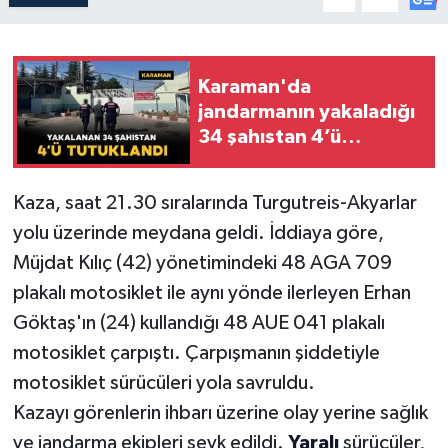
Karaman'da
jandarmanın yakaladığı
34 şahıstan 4’ü
tutuklandı
Kaza, saat 21.30 sıralarında Turgutreis-Akyarlar
yolu üzerinde meydana geldi. İddiaya göre,
Müjdat Kılıç (42) yönetimindeki 48 AGA 709
plakalı motosiklet ile aynı yönde ilerleyen Erhan
Göktaş'ın (24) kullandığı 48 AUE 041 plakalı
motosiklet çarpıştı. Çarpışmanın şiddetiyle
motosiklet sürücüleri yola savruldu.
Kazayı görenlerin ihbarı üzerine olay yerine sağlık
ve jandarma ekipleri sevk edildi.
Yaralı
sürücüler,