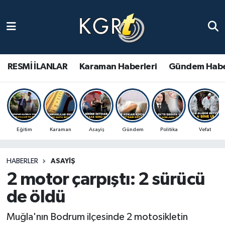
Karaman Haberleri
Gündem Haberleri
RESMİ İLANLAR
Karaman Haberleri
Gündem Habe
Güncel Haberler
Spor Haberleri
Eğitim
Karaman
Asayiş
Gündem
Politika
Vefat
Asayiş Haberleri
HABERLER
ASAYIŞ
Ulusal Haberler
2 motor çarpıştı: 2 sürücü
Vefat Edenler
de öldü
Muğla'nın Bodrum ilçesinde 2 motosikletin