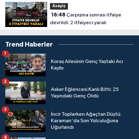
Asayiş
16:48
Çarpışma sonrası itfaiye
devrildi: 2 itfaiyeci yaralı
Trend Haberler
1
Koraş Ailesinin Genç Yaştaki Acı
Kaybı
2
Asker Eğlencesi Kanlı Bitti: 25
Yaşındaki Genç Öldü
3
İncir Toplarken Ağaçtan Düştü:
Karaman'da Son Yolculuğuna
Uğurlandı
4