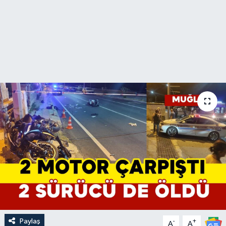
Paylaş
-
+
A
A