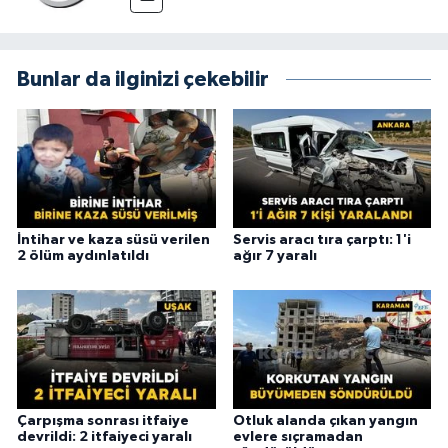
Bunlar da ilginizi çekebilir
İntihar ve kaza süsü verilen
Servis aracı tıra çarptı: 1'i
2 ölüm aydınlatıldı
ağır 7 yaralı
Çarpışma sonrası itfaiye
Otluk alanda çıkan yangın
devrildi: 2 itfaiyeci yaralı
evlere sıçramadan