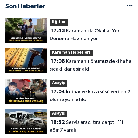
Son Haberler
Eğitim
17:43
Karaman’da Okullar Yeni
Döneme Hazırlanıyor
Karaman Haberleri
17:08
Karaman'ı önümüzdeki hafta
sıcaklıklar esir aldı
Asayiş
17:04
İntihar ve kaza süsü verilen 2
ölüm aydınlatıldı
Asayiş
16:52
Servis aracı tıra çarptı: 1'i
ağır 7 yaralı