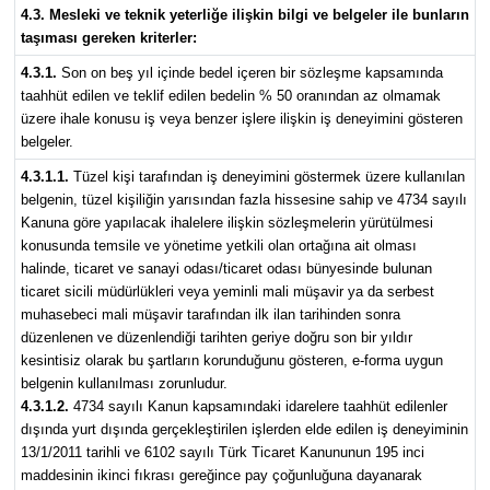
4.3. Mesleki ve teknik yeterliğe ilişkin bilgi ve belgeler ile bunların
taşıması gereken kriterler:
4.3.1.
Son on beş yıl içinde bedel içeren bir sözleşme kapsamında
taahhüt edilen ve teklif edilen bedelin % 50 oranından az olmamak
üzere ihale konusu iş veya benzer işlere ilişkin iş deneyimini gösteren
belgeler.
4.3.1.1.
Tüzel kişi tarafından iş deneyimini göstermek üzere kullanılan
belgenin, tüzel kişiliğin yarısından fazla hissesine sahip ve 4734 sayılı
Kanuna göre yapılacak ihalelere ilişkin sözleşmelerin yürütülmesi
konusunda temsile ve yönetime yetkili olan ortağına ait olması
halinde, ticaret ve sanayi odası/ticaret odası bünyesinde bulunan
ticaret sicili müdürlükleri veya yeminli mali müşavir ya da serbest
muhasebeci mali müşavir tarafından ilk ilan tarihinden sonra
düzenlenen ve düzenlendiği tarihten geriye doğru son bir yıldır
kesintisiz olarak bu şartların korunduğunu gösteren, e-forma uygun
belgenin kullanılması zorunludur.
4.3.1.2.
4734 sayılı Kanun kapsamındaki idarelere taahhüt edilenler
dışında yurt dışında gerçekleştirilen işlerden elde edilen iş deneyiminin
13/1/2011 tarihli ve 6102 sayılı Türk Ticaret Kanununun 195 inci
maddesinin ikinci fıkrası gereğince pay çoğunluğuna dayanarak