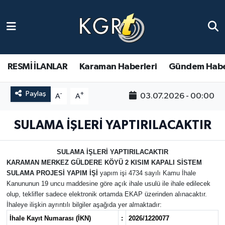
Karaman Haberleri
Gündem Haberleri
RESMİ İLANLAR
Karaman Haberleri
Gündem Habe
Güncel Haberler
Paylaş
-
+
03.07.2026 - 00:00
A
A
Spor Haberleri
SULAMA İŞLERİ YAPTIRILACAKTIR
Asayiş Haberleri
SULAMA İŞLERİ YAPTIRILACAKTIR
KARAMAN MERKEZ GÜLDERE KÖYÜ 2 KISIM KAPALI SİSTEM
Ulusal Haberler
SULAMA PROJESİ YAPIM İŞİ
yapım işi 4734 sayılı Kamu İhale
Kanununun 19 uncu maddesine göre açık ihale usulü ile ihale edilecek
Vefat Edenler
olup, teklifler sadece elektronik ortamda EKAP üzerinden alınacaktır.
İhaleye ilişkin ayrıntılı bilgiler aşağıda yer almaktadır:
İhale Kayıt Numarası (İKN)
:
2026/1220077