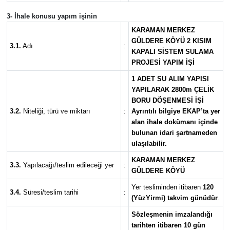
3- İhale konusu yapım işinin
KARAMAN MERKEZ
GÜLDERE KÖYÜ 2 KISIM
3.1.
Adı
:
KAPALI SİSTEM SULAMA
PROJESİ YAPIM İŞİ
1 ADET SU ALIM YAPISI
YAPILARAK 2800m ÇELİK
BORU DÖŞENMESİ İŞİ
3.2.
Niteliği, türü ve miktarı
:
Ayrıntılı bilgiye EKAP’ta yer
alan ihale dokümanı içinde
bulunan idari şartnameden
ulaşılabilir.
KARAMAN MERKEZ
3.3.
Yapılacağı/teslim edileceği yer
:
GÜLDERE KÖYÜ
Yer tesliminden itibaren
120
3.4.
Süresi/teslim tarihi
:
(YüzYirmi) takvim günüdür
.
Sözleşmenin imzalandığı
tarihten itibaren 10 gün