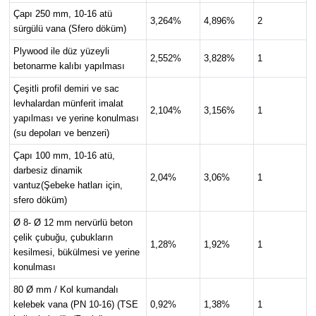
Çapı 250 mm, 10-16 atü
3,264%
4,896%
2
sürgülü vana (Sfero döküm)
Plywood ile düz yüzeyli
2,552%
3,828%
1
betonarme kalıbı yapılması
Çeşitli profil demiri ve sac
levhalardan münferit imalat
2,104%
3,156%
1
yapılması ve yerine konulması
(su depoları ve benzeri)
Çapı 100 mm, 10-16 atü,
darbesiz dinamik
2,04%
3,06%
1
vantuz(Şebeke hatları için,
sfero döküm)
Ø 8- Ø 12 mm nervürlü beton
çelik çubuğu, çubukların
1,28%
1,92%
1
kesilmesi, bükülmesi ve yerine
konulması
80 Ø mm / Kol kumandalı
kelebek vana (PN 10-16) (TSE
0,92%
1,38%
1