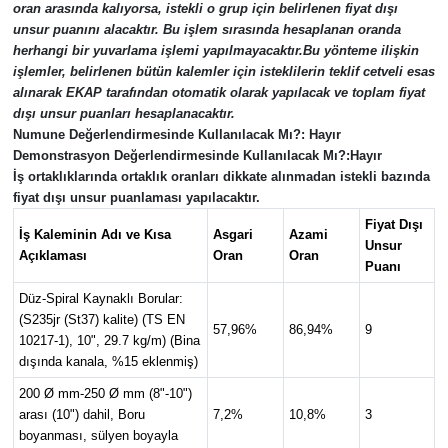
oran arasında kalıyorsa, istekli o grup için belirlenen fiyat dışı
unsur puanını alacaktır. Bu işlem sırasında hesaplanan oranda
herhangi bir yuvarlama işlemi yapılmayacaktır.Bu yönteme ilişkin
işlemler, belirlenen bütün kalemler için isteklilerin teklif cetveli esas
alınarak EKAP tarafından otomatik olarak yapılacak ve toplam fiyat
dışı unsur puanları hesaplanacaktır.
Numune Değerlendirmesinde Kullanılacak Mı?:
Hayır
Demonstrasyon Değerlendirmesinde Kullanılacak Mı?:
Hayır
İş ortaklıklarında ortaklık oranları dikkate alınmadan istekli bazında
fiyat dışı unsur puanlaması yapılacaktır.
Fiyat Dışı
İş Kaleminin Adı ve Kısa
Asgari
Azami
Unsur
Açıklaması
Oran
Oran
Puanı
Düz-Spiral Kaynaklı Borular:
(S235jr (St37) kalite) (TS EN
57,96%
86,94%
9
10217-1), 10", 29.7 kg/m) (Bina
dışında kanala, %15 eklenmiş)
200 Ø mm-250 Ø mm (8"-10")
arası (10") dahil, Boru
7,2%
10,8%
3
boyanması, sülyen boyayla