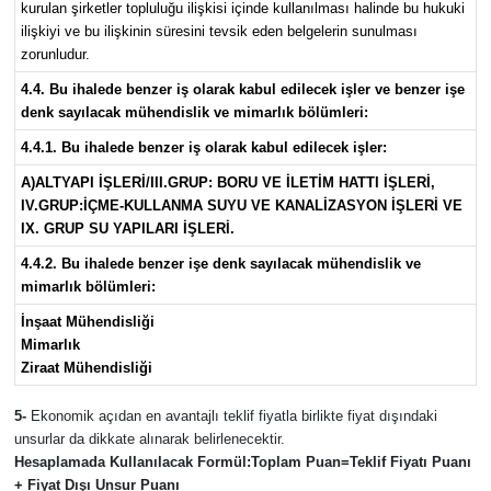
kurulan şirketler topluluğu ilişkisi içinde kullanılması halinde bu hukuki
ilişkiyi ve bu ilişkinin süresini tevsik eden belgelerin sunulması
zorunludur.
4.4. Bu ihalede benzer iş olarak kabul edilecek işler ve benzer işe
denk sayılacak mühendislik ve mimarlık bölümleri:
4.4.1. Bu ihalede benzer iş olarak kabul edilecek işler:
A)ALTYAPI İŞLERİ/III.GRUP: BORU VE İLETİM HATTI İŞLERİ,
IV.GRUP:İÇME-KULLANMA SUYU VE KANALİZASYON İŞLERİ VE
IX. GRUP SU YAPILARI İŞLERİ.
4.4.2. Bu ihalede benzer işe denk sayılacak mühendislik ve
mimarlık bölümleri:
İnşaat Mühendisliği
Mimarlık
Ziraat Mühendisliği
5-
Ekonomik açıdan en avantajlı teklif fiyatla birlikte fiyat dışındaki
unsurlar da dikkate alınarak belirlenecektir.
Hesaplamada Kullanılacak Formül:
Toplam Puan=Teklif Fiyatı Puanı
+ Fiyat Dışı Unsur Puanı