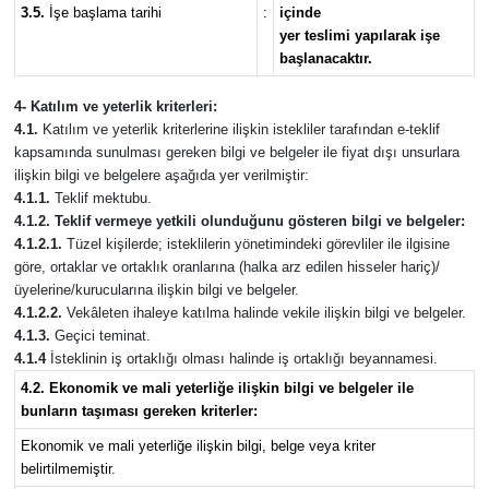
3.5.
İşe başlama tarihi
:
içinde
yer teslimi yapılarak işe
başlanacaktır.
4- Katılım ve yeterlik kriterleri:
4.1.
Katılım ve yeterlik kriterlerine ilişkin istekliler tarafından e-teklif
kapsamında sunulması gereken bilgi ve belgeler ile fiyat dışı unsurlara
ilişkin bilgi ve belgelere aşağıda yer verilmiştir:
4.1.1.
Teklif mektubu.
4.1.2. Teklif vermeye yetkili olunduğunu gösteren bilgi ve belgeler:
4.1.2.1.
Tüzel kişilerde; isteklilerin yönetimindeki görevliler ile ilgisine
göre, ortaklar ve ortaklık oranlarına (halka arz edilen hisseler hariç)/
üyelerine/kurucularına ilişkin bilgi ve belgeler.
4.1.2.2.
Vekâleten ihaleye katılma halinde vekile ilişkin bilgi ve belgeler.
4.1.3.
Geçici teminat.
4.1.4
İsteklinin iş ortaklığı olması halinde iş ortaklığı beyannamesi.
4.2. Ekonomik ve mali yeterliğe ilişkin bilgi ve belgeler ile
bunların taşıması gereken kriterler:
Ekonomik ve mali yeterliğe ilişkin bilgi, belge veya kriter
belirtilmemiştir.