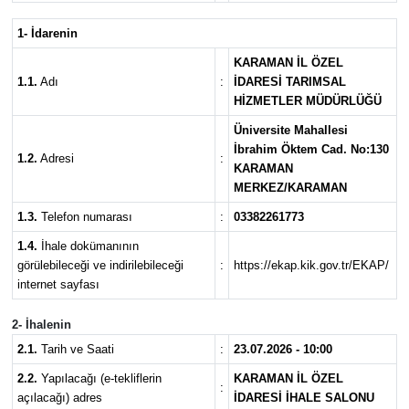
1- İdarenin
KARAMAN İL ÖZEL
1.1.
Adı
:
İDARESİ TARIMSAL
HİZMETLER MÜDÜRLÜĞÜ
Üniversite Mahallesi
İbrahim Öktem Cad. No:130
1.2.
Adresi
:
KARAMAN
MERKEZ/KARAMAN
1.3.
Telefon numarası
:
03382261773
1.4.
İhale dokümanının
görülebileceği ve indirilebileceği
:
https://ekap.kik.gov.tr/EKAP/
internet sayfası
2- İhalenin
2.1.
Tarih ve Saati
:
23.07.2026 - 10:00
2.2.
Yapılacağı (e-tekliflerin
KARAMAN İL ÖZEL
:
açılacağı) adres
İDARESİ İHALE SALONU