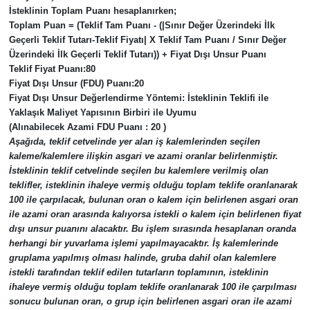
İsteklinin Toplam Puanı hesaplanırken;
Toplam Puan = (Teklif Tam Puanı - (|Sınır Değer Üzerindeki İlk
Geçerli Teklif Tutarı-Teklif Fiyatı| X Teklif Tam Puanı / Sınır Değer
Üzerindeki İlk Geçerli Teklif Tutarı)) + Fiyat Dışı Unsur Puanı
Teklif Fiyat Puanı:
80
Fiyat Dışı Unsur (FDU) Puanı:
20
Fiyat Dışı Unsur Değerlendirme Yöntemi:
İsteklinin Teklifi ile
Yaklaşık Maliyet Yapısının Birbiri ile Uyumu
(Alınabilecek Azami FDU Puanı : 20 )
Aşağıda, teklif cetvelinde yer alan iş kalemlerinden seçilen
kaleme/kalemlere ilişkin asgari ve azami oranlar belirlenmiştir.
İsteklinin teklif cetvelinde seçilen bu kalemlere verilmiş olan
teklifler, isteklinin ihaleye vermiş olduğu toplam teklife oranlanarak
100 ile çarpılacak, bulunan oran o kalem için belirlenen asgari oran
ile azami oran arasında kalıyorsa istekli o kalem için belirlenen fiyat
dışı unsur puanını alacaktır. Bu işlem sırasında hesaplanan oranda
herhangi bir yuvarlama işlemi yapılmayacaktır. İş kalemlerinde
gruplama yapılmış olması halinde, gruba dahil olan kalemlere
istekli tarafından teklif edilen tutarların toplamının, isteklinin
ihaleye vermiş olduğu toplam teklife oranlanarak 100 ile çarpılması
sonucu bulunan oran, o grup için belirlenen asgari oran ile azami