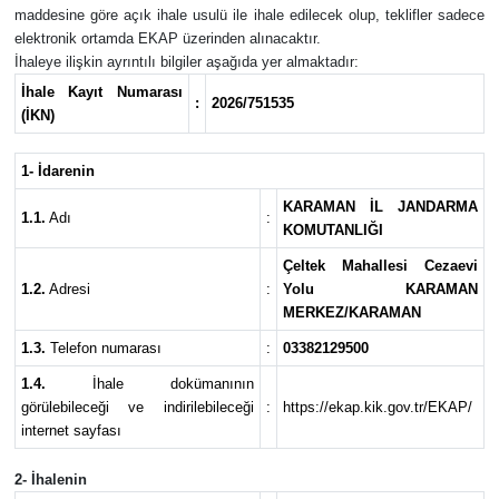
maddesine göre açık ihale usulü ile ihale edilecek olup, teklifler sadece
elektronik ortamda EKAP üzerinden alınacaktır.
İhaleye ilişkin ayrıntılı bilgiler aşağıda yer almaktadır:
İhale Kayıt Numarası
:
2026/751535
(İKN)
1- İdarenin
KARAMAN İL JANDARMA
1.1.
Adı
:
KOMUTANLIĞI
Çeltek Mahallesi Cezaevi
1.2.
Adresi
:
Yolu KARAMAN
MERKEZ/KARAMAN
1.3.
Telefon numarası
:
03382129500
1.4.
İhale dokümanının
görülebileceği ve indirilebileceği
:
https://ekap.kik.gov.tr/EKAP/
internet sayfası
2- İhalenin