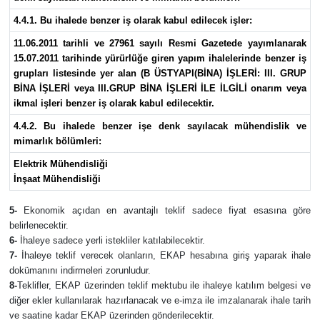
4.4.1. Bu ihalede benzer iş olarak kabul edilecek işler:
11.06.2011 tarihli ve 27961 sayılı Resmi Gazetede yayımlanarak
15.07.2011 tarihinde yürürlüğe giren yapım ihalelerinde benzer iş
grupları listesinde yer alan (B ÜSTYAPI(BİNA) İŞLERİ: III. GRUP
BİNA İŞLERİ veya III.GRUP BİNA İŞLERİ İLE İLGİLİ onarım veya
ikmal işleri benzer iş olarak kabul edilecektir.
4.4.2. Bu ihalede benzer işe denk sayılacak mühendislik ve
mimarlık bölümleri:
Elektrik Mühendisliği
İnşaat Mühendisliği
5-
Ekonomik açıdan en avantajlı teklif sadece fiyat esasına göre
belirlenecektir.
6-
İhaleye sadece yerli istekliler katılabilecektir.
7-
İhaleye teklif verecek olanların, EKAP hesabına giriş yaparak ihale
dokümanını indirmeleri zorunludur.
8-
Teklifler, EKAP üzerinden teklif mektubu ile ihaleye katılım belgesi ve
diğer ekler kullanılarak hazırlanacak ve e-imza ile imzalanarak ihale tarih
ve saatine kadar EKAP üzerinden gönderilecektir.