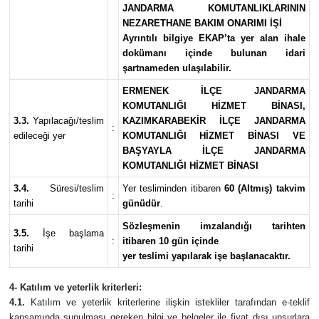
JANDARMA KOMUTANLIKLARININ
NEZARETHANE BAKIM ONARIMI İŞİ
Ayrıntılı bilgiye EKAP’ta yer alan ihale
dokümanı içinde bulunan idari
şartnameden ulaşılabilir.
ERMENEK İLÇE JANDARMA
KOMUTANLIĞI HİZMET BİNASI,
3.3.
Yapılacağı/teslim
KAZIMKARABEKİR İLÇE JANDARMA
:
edileceği yer
KOMUTANLIĞI HİZMET BİNASI VE
BAŞYAYLA İLÇE JANDARMA
KOMUTANLIĞI HİZMET BİNASI
3.4.
Süresi/teslim
Yer tesliminden itibaren
60 (Altmış) takvim
:
tarihi
günüdür
.
Sözleşmenin imzalandığı tarihten
3.5.
İşe başlama
:
itibaren 10 gün içinde
tarihi
yer teslimi yapılarak işe başlanacaktır.
4- Katılım ve yeterlik kriterleri:
4.1.
Katılım ve yeterlik kriterlerine ilişkin istekliler tarafından e-teklif
kapsamında sunulması gereken bilgi ve belgeler ile fiyat dışı unsurlara