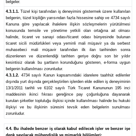
belgeler.
4.3.1.1.
Tüzel kişi tarafından iş deneyimini göstermek üzere kullanılan
belgenin, tüzel kişiliğin yarısından fazla hissesine sahip ve 4734 sayılı
Kanuna göre yapılacak ihalelere ilişkin sözleşmelerin yürütülmesi
konusunda temsile ve yönetime yetkili olan ortağına ait olması
halinde, ticaret ve sanayi odası/ticaret odası bünyesinde bulunan
ticaret sicili müdürlükleri veya yeminli mali müşavir ya da serbest
muhasebeci mali müşavir tarafından ilk ilan tarihinden sonra
düzenlenen ve düzenlendiği tarihten geriye doğru son bir yıldır
kesintisiz olarak bu şartların korunduğunu gösteren, e-forma uygun
belgenin kullanılması zorunludur.
4.3.1.2.
4734 sayılı Kanun kapsamındaki idarelere taahhüt edilenler
dışında yurt dışında gerçekleştirilen işlerden elde edilen iş deneyiminin
13/1/2011 tarihli ve 6102 sayılı Türk Ticaret Kanununun 195 inci
maddesinin ikinci fıkrası gereğince pay çoğunluğuna dayanarak
kurulan şirketler topluluğu ilişkisi içinde kullanılması halinde bu hukuki
ilişkiyi ve bu ilişkinin süresini tevsik eden belgelerin sunulması
zorunludur.
4.4. Bu ihalede benzer iş olarak kabul edilecek işler ve benzer işe
denk sayılacak mühendislik ve mimarlık bölümleri: