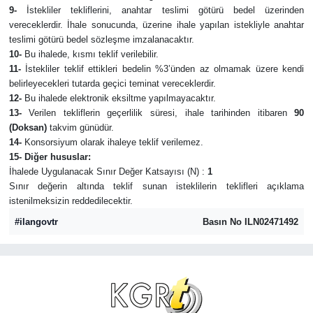
9-
İstekliler tekliflerini, anahtar teslimi götürü bedel üzerinden
vereceklerdir. İhale sonucunda, üzerine ihale yapılan istekliyle anahtar
teslimi götürü bedel sözleşme imzalanacaktır.
10-
Bu ihalede, kısmı teklif verilebilir.
11-
İstekliler teklif ettikleri bedelin %3’ünden az olmamak üzere kendi
belirleyecekleri tutarda geçici teminat vereceklerdir.
12-
Bu ihalede elektronik eksiltme yapılmayacaktır.
13-
Verilen tekliflerin geçerlilik süresi, ihale tarihinden itibaren
90
(Doksan)
takvim günüdür.
14-
Konsorsiyum olarak ihaleye teklif verilemez.
15- Diğer hususlar:
İhalede Uygulanacak Sınır Değer Katsayısı (N) :
1
Sınır değerin altında teklif sunan isteklilerin teklifleri açıklama
istenilmeksizin reddedilecektir.
#ilangovtr
Basın No ILN02471492