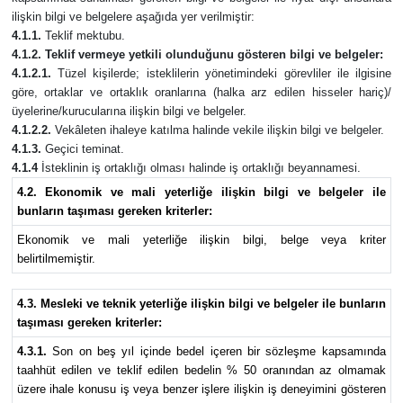
ilişkin bilgi ve belgelere aşağıda yer verilmiştir:
4.1.1.
Teklif mektubu.
4.1.2. Teklif vermeye yetkili olunduğunu gösteren bilgi ve belgeler:
4.1.2.1.
Tüzel kişilerde; isteklilerin yönetimindeki görevliler ile ilgisine
göre, ortaklar ve ortaklık oranlarına (halka arz edilen hisseler hariç)/
üyelerine/kurucularına ilişkin bilgi ve belgeler.
4.1.2.2.
Vekâleten ihaleye katılma halinde vekile ilişkin bilgi ve belgeler.
4.1.3.
Geçici teminat.
4.1.4
İsteklinin iş ortaklığı olması halinde iş ortaklığı beyannamesi.
4.2. Ekonomik ve mali yeterliğe ilişkin bilgi ve belgeler ile
bunların taşıması gereken kriterler:
Ekonomik ve mali yeterliğe ilişkin bilgi, belge veya kriter
belirtilmemiştir.
4.3. Mesleki ve teknik yeterliğe ilişkin bilgi ve belgeler ile bunların
taşıması gereken kriterler:
4.3.1.
Son on beş yıl içinde bedel içeren bir sözleşme kapsamında
taahhüt edilen ve teklif edilen bedelin % 50 oranından az olmamak
üzere ihale konusu iş veya benzer işlere ilişkin iş deneyimini gösteren