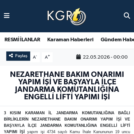
Karaman Haberleri
Gündem Haberleri
RESMİ İLANLAR
Karaman Haberleri
Gündem Habe
Güncel Haberler
Paylaş
-
+
22.05.2026 - 00:00
A
A
Spor Haberleri
NEZARETHANE BAKIM ONARIMI
YAPIM İŞİ VE BAŞYAYLA İLÇE
Asayiş Haberleri
JANDARMA KOMUTANLIĞINA
ENGELLİ LİFTİ YAPIMI İŞİ
Ulusal Haberler
3 KISIM KARAMAN İL JANDARMA KOMUTANLIĞINA BAĞLI
Vefat Edenler
BİRLİKLERİN NEZARETHANE BAKIM ONARIMI YAPIM İŞİ VE
BAŞYAYLA İLÇE JANDARMA KOMUTANLIĞINA ENGELLİ LİFTİ
YAPIMI İŞİ
yapım işi 4734 sayılı Kamu İhale Kanununun 19 uncu