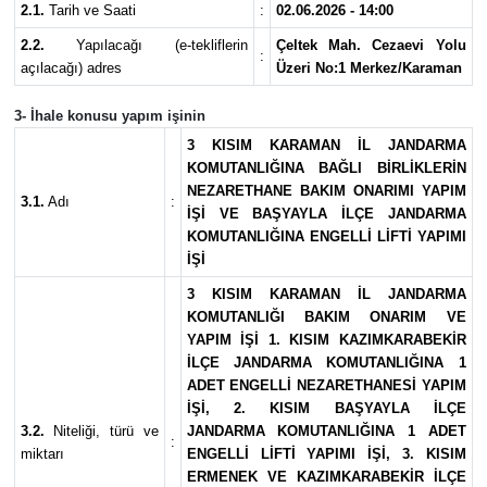
2.1.
Tarih ve Saati
:
02.06.2026 - 14:00
2.2.
Yapılacağı (e-tekliflerin
Çeltek Mah. Cezaevi Yolu
:
açılacağı) adres
Üzeri No:1 Merkez/Karaman
3- İhale konusu yapım işinin
3 KISIM KARAMAN İL JANDARMA
KOMUTANLIĞINA BAĞLI BİRLİKLERİN
NEZARETHANE BAKIM ONARIMI YAPIM
3.1.
Adı
:
İŞİ VE BAŞYAYLA İLÇE JANDARMA
KOMUTANLIĞINA ENGELLİ LİFTİ YAPIMI
İŞİ
3 KISIM KARAMAN İL JANDARMA
KOMUTANLIĞI BAKIM ONARIM VE
YAPIM İŞİ 1. KISIM KAZIMKARABEKİR
İLÇE JANDARMA KOMUTANLIĞINA 1
ADET ENGELLİ NEZARETHANESİ YAPIM
İŞİ, 2. KISIM BAŞYAYLA İLÇE
3.2.
Niteliği, türü ve
JANDARMA KOMUTANLIĞINA 1 ADET
:
miktarı
ENGELLİ LİFTİ YAPIMI İŞİ, 3. KISIM
ERMENEK VE KAZIMKARABEKİR İLÇE