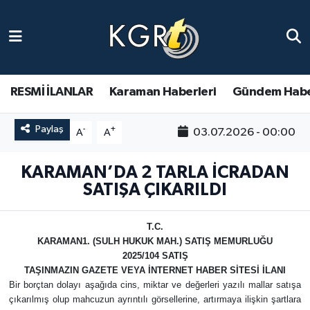
Karaman Haberleri
Gündem Haberleri
RESMİ İLANLAR
Karaman Haberleri
Gündem Habe
Güncel Haberler
Paylaş
-
+
03.07.2026 - 00:00
A
A
Spor Haberleri
KARAMAN’DA 2 TARLA İCRADAN
SATIŞA ÇIKARILDI
Asayiş Haberleri
T.C.
Ulusal Haberler
KARAMAN1. (SULH HUKUK MAH.) SATIŞ MEMURLUĞU
2025/104 SATIŞ
Vefat Edenler
TAŞINMAZIN GAZETE VEYA İNTERNET HABER SİTESİ İLANI
Bir borçtan dolayı aşağıda cins, miktar ve değerleri yazılı mallar satışa
çıkarılmış olup mahcuzun ayrıntılı görsellerine, artırmaya ilişkin şartlara