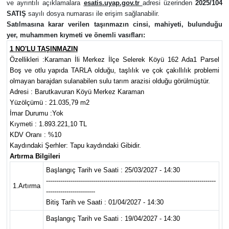
ve ayrıntılı açıklamalara
esatis.uyap.gov.tr
adresi üzerinden
2025/104
SATIŞ
sayılı dosya numarası ile erişim sağlanabilir.
Satılmasına karar verilen taşınmazın cinsi, mahiyeti, bulunduğu
yer, muhammen kıymeti ve önemli vasıfları:
1 NO'LU TAŞINMAZIN
Özellikleri :Karaman İli Merkez İlçe Selerek Köyü 162 Ada1 Parsel
Boş ve otlu yapıda TARLA olduğu, taşlılık ve çok çakıllılık problemi
olmayan barajdan sulanabilen sulu tarım arazisi olduğu görülmüştür.
Adresi : Barutkavuran Köyü Merkez Karaman
Yüzölçümü : 21.035,79 m2
İmar Durumu :Yok
Kıymeti : 1.893.221,10 TL
KDV Oranı : %10
Kaydındaki Şerhler: Tapu kaydındaki Gibidir.
Artırma Bilgileri
Başlangıç Tarih ve Saati : 25/03/2027 - 14:30
-----------------------------------------------------------------------------------
1.Artırma
------------------------
Bitiş Tarih ve Saati : 01/04/2027 - 14:30
Başlangıç Tarih ve Saati : 19/04/2027 - 14:30