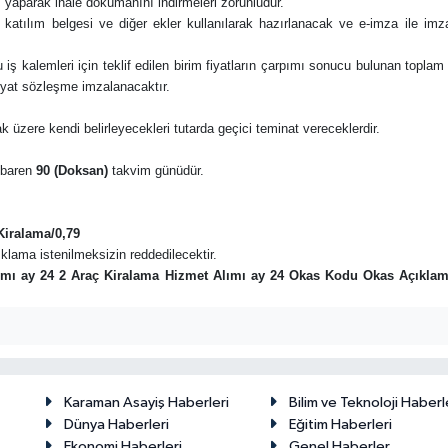
 yaparak ihale dokümanını indirmeleri zorunludur.
e katılım belgesi ve diğer ekler kullanılarak hazırlanacak ve e-imza ile i
e bu iş kalemleri için teklif edilen birim fiyatların çarpımı sonucu bulunan toplam
fiyat sözleşme imzalanacaktır.
k üzere kendi belirleyecekleri tutarda geçici teminat vereceklerdir.
tibaren
90 (Doksan)
takvim günüdür.
Kiralama/0,79
açıklama istenilmeksizin reddedilecektir.
lımı ay 24 2 Araç Kiralama Hizmet Alımı ay 24 Okas Kodu Okas Açıklama
Karaman Asayiş Haberleri
Bilim ve Teknoloji Haberl
Dünya Haberleri
Eğitim Haberleri
Ekonomi Haberleri
Genel Haberler