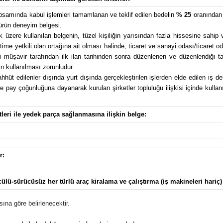
apsamında kabul işlemleri tamamlanan ve teklif edilen bedelin
% 25
oranından 
 ürün deneyim belgesi.
üzere kullanılan belgenin, tüzel kişiliğin yarısından fazla hissesine sahip 
e yetkili olan ortağına ait olması halinde, ticaret ve sanayi odası/ticaret od
üşavir tarafından ilk ilan tarihinden sonra düzenlenen ve düzenlendiği tari
n kullanılması zorunludur.
üt edilenler dışında yurt dışında gerçekleştirilen işlerden elde edilen iş de
pay çoğunluğuna dayanarak kurulan şirketler topluluğu ilişkisi içinde kullanıl
leri ile yedek parça sağlanmasına ilişkin belge:
r:
ü-sürücüsüz her türlü araç kiralama ve çalıştırma (iş makineleri hariç) i
ına göre belirlenecektir.