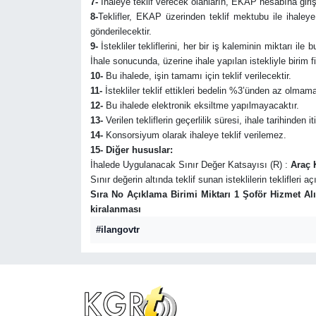
7-
İhaleye teklif verecek olanların, EKAP hesabına giriş
8-
Teklifler, EKAP üzerinden teklif mektubu ile ihaley
gönderilecektir.
9-
İstekliler tekliflerini, her bir iş kaleminin miktarı il
İhale sonucunda, üzerine ihale yapılan istekliyle birim 
10-
Bu ihalede, işin tamamı için teklif verilecektir.
11-
İstekliler teklif ettikleri bedelin %3’ünden az olmama
12-
Bu ihalede elektronik eksiltme yapılmayacaktır.
13-
Verilen tekliflerin geçerlilik süresi, ihale tarihinden i
14-
Konsorsiyum olarak ihaleye teklif verilemez.
15- Diğer hususlar:
İhalede Uygulanacak Sınır Değer Katsayısı (R) :
Araç 
Sınır değerin altında teklif sunan isteklilerin teklifleri 
Sıra No Açıklama Birimi Miktarı 1 Şoför Hizmet A
kiralanması
#ilangovtr