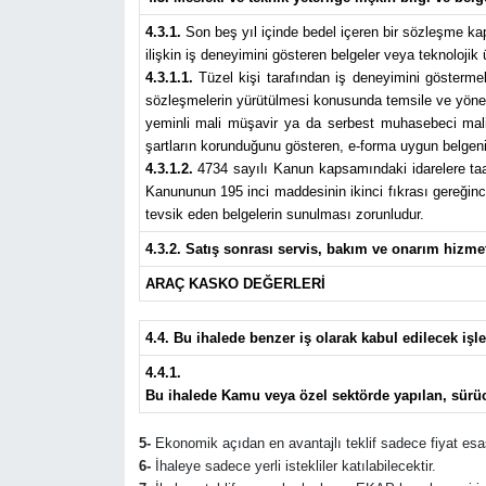
4.3.1.
Son beş yıl içinde bedel içeren bir sözleşme k
ilişkin iş deneyimini gösteren belgeler veya teknolojik
4.3.1.1.
Tüzel kişi tarafından iş deneyimini göstermek 
sözleşmelerin yürütülmesi konusunda temsile ve yönetim
yeminli mali müşavir ya da serbest muhasebeci mali m
şartların korunduğunu gösteren, e-forma uygun belgeni
4.3.1.2.
4734 sayılı Kanun kapsamındaki idarelere taahh
Kanununun 195 inci maddesinin ikinci fıkrası gereğince 
tevsik eden belgelerin sunulması zorunludur.
4.3.2. Satış sonrası servis, bakım ve onarım hizmet
ARAÇ KASKO DEĞERLERİ
4.4. Bu ihalede benzer iş olarak kabul edilecek işle
4.4.1.
Bu ihalede Kamu veya özel sektörde yapılan, sürücül
5-
Ekonomik açıdan en avantajlı teklif sadece fiyat esas
6-
İhaleye sadece yerli istekliler katılabilecektir.