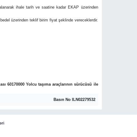
mzalanarak ihale tarih ve saatine kadar EKAP üzerinden
 bedel üzerinden teklif birim fiyat şeklinde vereceklerdir.
sı 60170000 Yolcu taşıma araçlarının sürücüsü ile
Basın No ILN02279532
eri