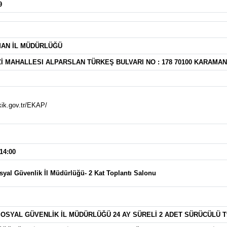
9
AN İL MÜDÜRLÜĞÜ
İ MAHALLESI ALPARSLAN TÜRKEŞ BULVARI NO : 178 70100 KARAM
kik.gov.tr/EKAP/
 14:00
yal Güvenlik İl Müdürlüğü- 2 Kat Toplantı Salonu
SYAL GÜVENLİK İL MÜDÜRLÜĞÜ 24 AY SÜRELİ 2 ADET SÜRÜCÜLÜ T9 