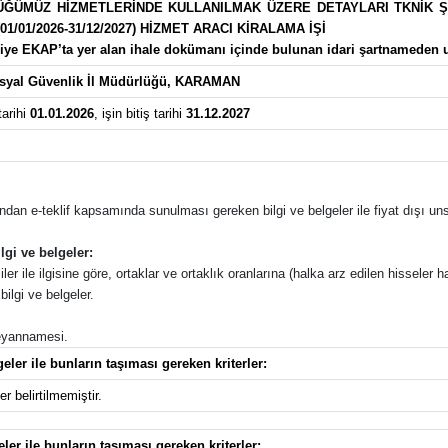
ÜĞÜMÜZ HİZMETLERİNDE KULLANILMAK ÜZERE DETAYLARI TKNİK Ş
01/01/2026-31/12/2027) HİZMET ARACI KİRALAMA İŞİ
lgiye EKAP’ta yer alan ihale dokümanı içinde bulunan idari şartnameden ul
yal Güvenlik İl Müdürlüğü, KARAMAN
arihi
01.01.2026
, işin bitiş tarihi
31.12.2027
afından e-teklif kapsamında sunulması gereken bilgi ve belgeler ile fiyat dışı unsu
lgi ve belgeler:
ler ile ilgisine göre, ortaklar ve ortaklık oranlarına (halka arz edilen hisseler ha
ilgi ve belgeler.
 beyannamesi.
eler ile bunların taşıması gereken kriterler:
r belirtilmemiştir.
eler ile bunların taşıması gereken kriterler: