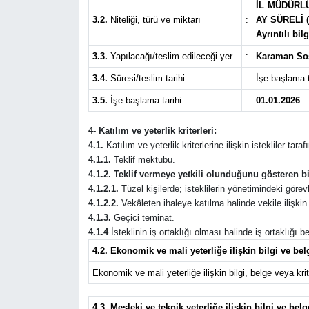
İL MÜDÜRL
3.2.
Niteliği, türü ve miktarı
:
AY SÜRELİ (
Ayrıntılı bi
3.3.
Yapılacağı/teslim edileceği yer
:
Karaman Sos
3.4.
Süresi/teslim tarihi
:
İşe başlama t
3.5.
İşe başlama tarihi
:
01.01.2026
4- Katılım ve yeterlik kriterleri:
4.1.
Katılım ve yeterlik kriterlerine ilişkin istekliler tar
4.1.1.
Teklif mektubu.
4.1.2. Teklif vermeye yetkili olunduğunu gösteren bi
4.1.2.1.
Tüzel kişilerde; isteklilerin yönetimindeki görevli
4.1.2.2.
Vekâleten ihaleye katılma halinde vekile ilişkin b
4.1.3.
Geçici teminat.
4.1.4
İsteklinin iş ortaklığı olması halinde iş ortaklığı
4.2. Ekonomik ve mali yeterliğe ilişkin bilgi ve belg
Ekonomik ve mali yeterliğe ilişkin bilgi, belge veya krite
4.3. Mesleki ve teknik yeterliğe ilişkin bilgi ve belg