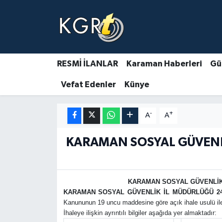
Karaman Haberleri
Gündem Haberleri
RESMİ İLANLAR
Karaman Haberleri
Gü
Vefat Edenler
Künye
Güncel Haberler
Spor Haberleri
-
+
A
A
Asayiş Haberleri
KARAMAN SOSYAL GÜVENLİK
Ulusal Haberler
KARAMAN SOSYAL GÜVENLİK İ
Vefat Edenler
KARAMAN SOSYAL GÜVENLİK İL MÜDÜRLÜĞÜ 24 
Kanununun 19 uncu maddesine göre açık ihale usulü ile 
İhaleye ilişkin ayrıntılı bilgiler aşağıda yer almaktadır: