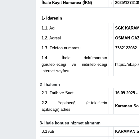
İhale Kayıt Numarası (İKN)
:
2025/127313
1- İdarenin
1.1.
Adı
:
SGK KARAM
1.2.
Adresi
:
OSMAN GAZ
1.3.
Telefon numarası
:
3382122082
1.4.
İhale dokümanının
görülebileceği ve indirilebileceği
:
https://ekap.
internet sayfası
2- İhalenin
2.1.
Tarih ve Saati
:
16.09.2025 -
2.2.
Yapılacağı (e-tekliflerin
:
Karaman Sos
açılacağı) adres
3- İhale konusu hizmet alımının
3.1
Adı
:
KARAMAN SO