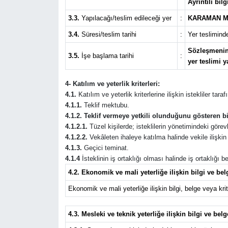
Ayrıntılı bi
3.3.
Yapılacağı/teslim edileceği yer
:
KARAMAN M
3.4.
Süresi/teslim tarihi
:
Yer teslimind
Sözleşmenin 
3.5.
İşe başlama tarihi
:
yer teslimi y
4- Katılım ve yeterlik kriterleri:
4.1.
Katılım ve yeterlik kriterlerine ilişkin istekliler tar
4.1.1.
Teklif mektubu.
4.1.2. Teklif vermeye yetkili olunduğunu gösteren bi
4.1.2.1.
Tüzel kişilerde; isteklilerin yönetimindeki görevli
4.1.2.2.
Vekâleten ihaleye katılma halinde vekile ilişkin b
4.1.3.
Geçici teminat.
4.1.4
İsteklinin iş ortaklığı olması halinde iş ortaklığı
4.2. Ekonomik ve mali yeterliğe ilişkin bilgi ve belg
Ekonomik ve mali yeterliğe ilişkin bilgi, belge veya krite
4.3. Mesleki ve teknik yeterliğe ilişkin bilgi ve belg