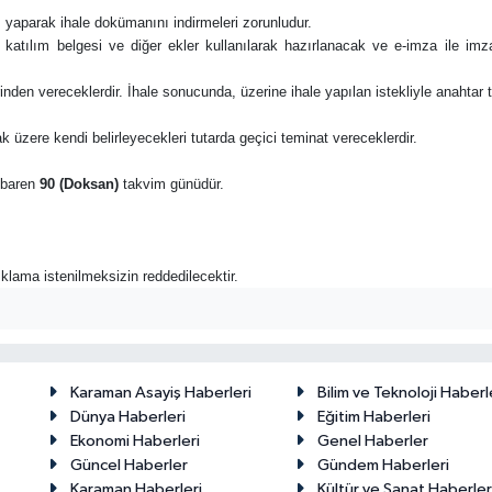
 yaparak ihale dokümanını indirmeleri zorunludur.
e katılım belgesi ve diğer ekler kullanılarak hazırlanacak ve e-imza ile i
zerinden vereceklerdir. İhale sonucunda, üzerine ihale yapılan istekliyle anahta
k üzere kendi belirleyecekleri tutarda geçici teminat vereceklerdir.
tibaren
90 (Doksan)
takvim günüdür.
açıklama istenilmeksizin reddedilecektir.
Karaman Asayiş Haberleri
Bilim ve Teknoloji Haberl
Dünya Haberleri
Eğitim Haberleri
Ekonomi Haberleri
Genel Haberler
Güncel Haberler
Gündem Haberleri
Karaman Haberleri
Kültür ve Sanat Haberler