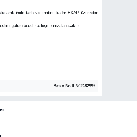
mzalanarak ihale tarih ve saatine kadar EKAP üzerinden
r teslimi götürü bedel sözleşme imzalanacaktır.
Basın No ILN02482995
eri
i