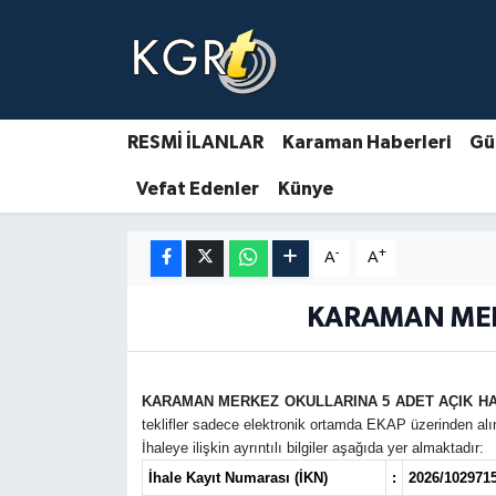
Karaman Haberleri
Gündem Haberleri
RESMİ İLANLAR
Karaman Haberleri
Gü
Vefat Edenler
Künye
Güncel Haberler
Spor Haberleri
-
+
A
A
Asayiş Haberleri
KARAMAN MERK
Ulusal Haberler
KARAMAN MERKEZ OKULLARINA 5 ADET AÇIK HAL
Vefat Edenler
teklifler sadece elektronik ortamda EKAP üzerinden alın
İhaleye ilişkin ayrıntılı bilgiler aşağıda yer almaktadır:
İhale Kayıt Numarası (İKN)
:
2026/102971