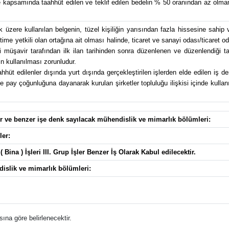
 kapsamında taahhüt edilen ve teklif edilen bedelin % 50 oranından az olmam
üzere kullanılan belgenin, tüzel kişiliğin yarısından fazla hissesine sahip 
e yetkili olan ortağına ait olması halinde, ticaret ve sanayi odası/ticaret od
üşavir tarafından ilk ilan tarihinden sonra düzenlenen ve düzenlendiği tari
n kullanılması zorunludur.
üt edilenler dışında yurt dışında gerçekleştirilen işlerden elde edilen iş de
pay çoğunluğuna dayanarak kurulan şirketler topluluğu ilişkisi içinde kullanıl
ler ve benzer işe denk sayılacak mühendislik ve mimarlık bölümleri:
ler:
( Bina ) İşleri III. Grup İşler Benzer İş Olarak Kabul edilecektir.
dislik ve mimarlık bölümleri:
ına göre belirlenecektir.