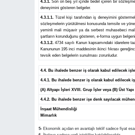
4.3.1.
Son on beş yıl içinde bedel içeren bir sözleşme
deneyimini gösteren belgeler.
4.3.1.1.
Tüzel kişi tarafından iş deneyimini göstermek 
sözleşmelerin yürütülmesi konusunda temsile ve yönetim
yeminli mali müşavir ya da serbest muhasebeci mali m
şartların korunduğunu gösteren, e-forma uygun belgeni
4.3.1.2.
4734 sayılı Kanun kapsamındaki idarelere taahh
Kanununun 195 inci maddesinin ikinci fıkrası gereğince 
tevsik eden belgelerin sunulması zorunludur.
4.4. Bu ihalede benzer iş olarak kabul edilecek iş
4.4.1. Bu ihalede benzer iş olarak kabul edilecek iş
(A) Altyapı İşleri XVIII. Grup İşler veya (B) Üst Yapı 
4.4.2. Bu ihalede benzer işe denk sayılacak mühen
İnşaat Mühendisliği
Mimarlık
5-
Ekonomik açıdan en avantajlı teklif sadece fiyat esas
6-
İhaleye sadece yerli istekliler katılabilecektir.