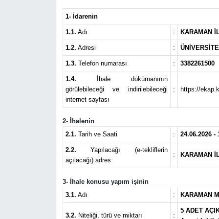
1- İdarenin
1.1.
Adı
:
KARAMAN İL
1.2.
Adresi
:
ÜNİVERSİTE
1.3.
Telefon numarası
:
3382261500
1.4.
İhale dokümanının
görülebileceği ve indirilebileceği
:
https://ekap.
internet sayfası
2- İhalenin
2.1.
Tarih ve Saati
:
24.06.2026 - 
2.2.
Yapılacağı (e-tekliflerin
:
KARAMAN İL
açılacağı) adres
3- İhale konusu yapım işinin
3.1.
Adı
:
KARAMAN ME
5 ADET AÇI
3.2.
Niteliği, türü ve miktarı
: