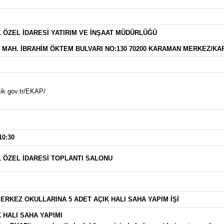
 ÖZEL İDARESİ YATIRIM VE İNŞAAT MÜDÜRLÜĞÜ
 MAH. İBRAHİM ÖKTEM BULVARI NO:130 70200 KARAMAN MERKEZ/K
kik.gov.tr/EKAP/
10:30
 ÖZEL İDARESİ TOPLANTI SALONU
RKEZ OKULLARINA 5 ADET AÇIK HALI SAHA YAPIM İŞİ
K HALI SAHA YAPIMI