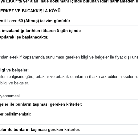
lgiye EKAP’ta yer alan ihale dokümanı içinde bulunan idari şartnameden ul
ERKEZ VE BUCAKKIŞLA KÖYÜ
en itibaren
60 (Altmış) takvim günüdür
.
imzalandığı tarihten itibaren 5 gün içinde
apılarak işe başlanacaktır.
afından e-teklif kapsamında sunulması gereken bilgi ve belgeler ile fiyat dışı unsu
lgi ve belgeler:
ler ile ilgisine göre, ortaklar ve ortaklık oranlarına (halka arz edilen hisseler ha
ilgi ve belgeler.
 beyannamesi.
eler ile bunların taşıması gereken kriterler:
r belirtilmemiştir.
eler ile bunların taşıması gereken kriterler: