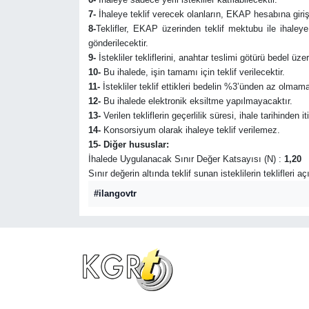
7-
İhaleye teklif verecek olanların, EKAP hesabına giriş
8-
Teklifler, EKAP üzerinden teklif mektubu ile ihaley
gönderilecektir.
9-
İstekliler tekliflerini, anahtar teslimi götürü bedel ü
10-
Bu ihalede, işin tamamı için teklif verilecektir.
11-
İstekliler teklif ettikleri bedelin %3’ünden az olmama
12-
Bu ihalede elektronik eksiltme yapılmayacaktır.
13-
Verilen tekliflerin geçerlilik süresi, ihale tarihinden i
14-
Konsorsiyum olarak ihaleye teklif verilemez.
15- Diğer hususlar:
İhalede Uygulanacak Sınır Değer Katsayısı (N) :
1,20
Sınır değerin altında teklif sunan isteklilerin teklifleri 
#ilangovtr