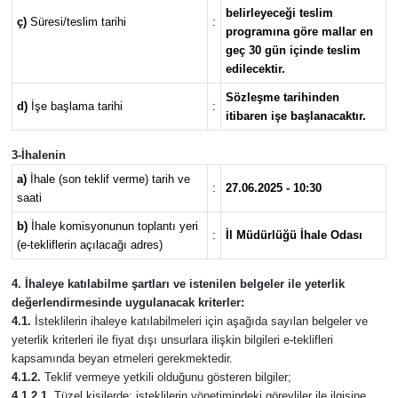
belirleyeceği teslim
ç)
Süresi/teslim tarihi
:
programına göre mallar en
geç 30 gün içinde teslim
edilecektir.
Sözleşme tarihinden
d)
İşe başlama tarihi
:
itibaren işe başlanacaktır.
3-İhalenin
a)
İhale (son teklif verme) tarih ve
:
27.06.2025 - 10:30
saati
b)
İhale komisyonunun toplantı yeri
:
İl Müdürlüğü İhale Odası
(e-tekliflerin açılacağı adres)
4. İhaleye katılabilme şartları ve istenilen belgeler ile yeterlik
değerlendirmesinde uygulanacak kriterler:
4.1.
İsteklilerin ihaleye katılabilmeleri için aşağıda sayılan belgeler ve
yeterlik kriterleri ile fiyat dışı unsurlara ilişkin bilgileri e-teklifleri
kapsamında beyan etmeleri gerekmektedir.
4.1.2.
Teklif vermeye yetkili olduğunu gösteren bilgiler;
4.1.2.1.
Tüzel kişilerde; isteklilerin yönetimindeki görevliler ile ilgisine