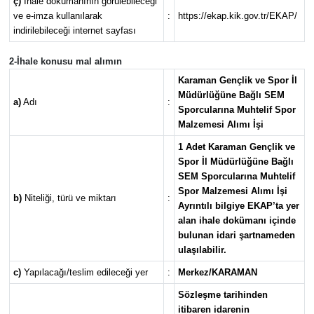
ç)
İhale dokümanının görülebileceği
ve e-imza kullanılarak
:
https://ekap.kik.gov.tr/EKAP/
indirilebileceği internet sayfası
2-İhale konusu mal alımın
Karaman Gençlik ve Spor İl
Müdürlüğüne Bağlı SEM
a)
Adı
:
Sporcularına Muhtelif Spor
Malzemesi Alımı İşi
1 Adet Karaman Gençlik ve
Spor İl Müdürlüğüne Bağlı
SEM Sporcularına Muhtelif
Spor Malzemesi Alımı İşi
b)
Niteliği, türü ve miktarı
:
Ayrıntılı bilgiye EKAP’ta yer
alan ihale dokümanı içinde
bulunan idari şartnameden
ulaşılabilir.
c)
Yapılacağı/teslim edileceği yer
:
Merkez/KARAMAN
Sözleşme tarihinden
itibaren idarenin