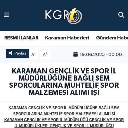
Karaman Haberleri
Gündem Haberleri
RESMİ İLANLAR
Karaman Haberleri
Gündem Habe
Güncel Haberler
Paylaş
-
+
19.06.2025 - 00:00
A
A
Spor Haberleri
KARAMAN GENÇLİK VE SPOR İL
MÜDÜRLÜĞÜNE BAĞLI SEM
Asayiş Haberleri
SPORCULARINA MUHTELİF SPOR
MALZEMESİ ALIMI İŞİ
Ulusal Haberler
KARAMAN GENÇLİK VE SPOR İL MÜDÜRLÜĞÜNE BAĞLI SEM
Vefat Edenler
SPORCULARINA MUHTELİF SPOR MALZEMESİ ALIMI İŞİ
KARAMAN GENÇLİK VE SPOR İL MÜDÜRLÜĞÜ GENÇLİK VE SPOR
İL MÜDÜRLÜKLERİ GENÇLİK VE SPOR İL MÜDÜRLÜĞÜ