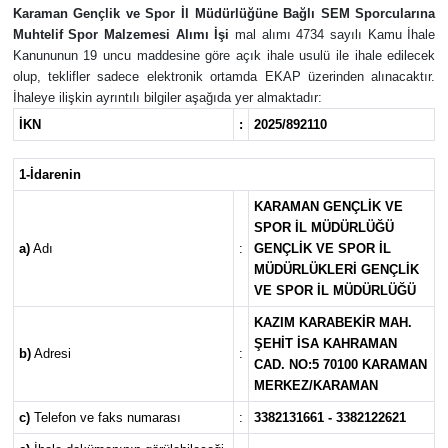
Karaman Gençlik ve Spor İl Müdürlüğüne Bağlı SEM Sporcularına
Muhtelif Spor Malzemesi Alımı İşi
mal alımı 4734 sayılı Kamu İhale
Kanununun 19 uncu maddesine göre açık ihale usulü ile ihale edilecek
olup, teklifler sadece elektronik ortamda EKAP üzerinden alınacaktır.
İhaleye ilişkin ayrıntılı bilgiler aşağıda yer almaktadır:
İKN
:
2025/892110
1-İdarenin
KARAMAN GENÇLİK VE
SPOR İL MÜDÜRLÜĞÜ
a)
Adı
:
GENÇLİK VE SPOR İL
MÜDÜRLÜKLERİ GENÇLİK
VE SPOR İL MÜDÜRLÜĞÜ
KAZIM KARABEKİR MAH.
ŞEHİT İSA KAHRAMAN
b)
Adresi
:
CAD. NO:5 70100 KARAMAN
MERKEZ/KARAMAN
c)
Telefon ve faks numarası
:
3382131661 - 3382122621