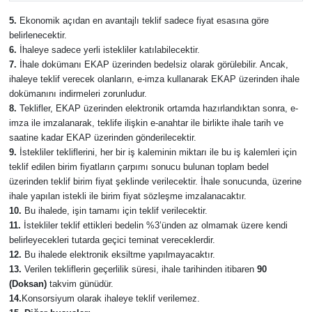
5.
Ekonomik açıdan en avantajlı teklif sadece fiyat esasına göre
belirlenecektir.
6.
İhaleye sadece yerli istekliler katılabilecektir.
7.
İhale dokümanı EKAP üzerinden bedelsiz olarak görülebilir. Ancak,
ihaleye teklif verecek olanların, e-imza kullanarak EKAP üzerinden ihale
dokümanını indirmeleri zorunludur.
8.
Teklifler, EKAP üzerinden elektronik ortamda hazırlandıktan sonra, e-
imza ile imzalanarak, teklife ilişkin e-anahtar ile birlikte ihale tarih ve
saatine kadar EKAP üzerinden gönderilecektir.
9.
İstekliler tekliflerini, her bir iş kaleminin miktarı ile bu iş kalemleri için
teklif edilen birim fiyatların çarpımı sonucu bulunan toplam bedel
üzerinden teklif birim fiyat şeklinde verilecektir. İhale sonucunda, üzerine
ihale yapılan istekli ile birim fiyat sözleşme imzalanacaktır.
10.
Bu ihalede, işin tamamı için teklif verilecektir.
11.
İstekliler teklif ettikleri bedelin %3’ünden az olmamak üzere kendi
belirleyecekleri tutarda geçici teminat vereceklerdir.
12.
Bu ihalede elektronik eksiltme yapılmayacaktır.
13.
Verilen tekliflerin geçerlilik süresi, ihale tarihinden itibaren
90
(Doksan)
takvim günüdür.
14.
Konsorsiyum olarak ihaleye teklif verilemez.