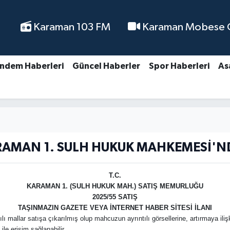
Karaman 103 FM
Karaman Mobese Ca
ndem Haberleri
Güncel Haberler
Spor Haberleri
As
AMAN 1. SULH HUKUK MAHKEMESİ'
T.C.
KARAMAN 1. (SULH HUKUK MAH.) SATIŞ MEMURLUĞU
2025/55 SATIŞ
TAŞINMAZIN GAZETE VEYA İNTERNET HABER SİTESİ İLANI
lı mallar satışa çıkarılmış olup mahcuzun ayrıntılı görsellerine, artırmaya iliş
le erişim sağlanabilir.