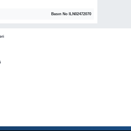
Basın No ILN02472070
eri
i