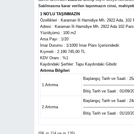
Satılmasına karar verilen taşınmazın cinsi, mahiye
1 NO'LU TAŞINMAZIN
Özellikleri : Karaman İli Hamidiye Mh. 2922 Ada, 102
Adresi : Karaman İli Hamidiye Mh. 2922 Ada 102 Pars
Yüzölçümü : 100 m2
Arsa Payı : 1/20
İmar Durumu : 1/1000 İmar Planı İçerisindedir.
Kıymeti : 2.190.745,00 TL
KDV Oranı : %1
Kaydındaki Şerhler: Tapu Kaydındaki Gibidir.
Artırma Bilgileri
Başlangıç Tarih ve Saati : 25
1.Artırma
------------------------------------------
Bitiş Tarih ve Saati : 01/09/2
Başlangıç Tarih ve Saati : 24
2.Artırma
------------------------------------------
Bitiş Tarih ve Saati : 01/10/2
(İİK m.114 ve m.126)