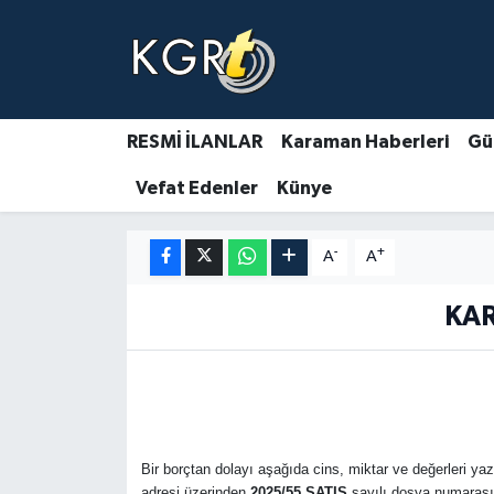
Karaman Haberleri
Gündem Haberleri
RESMİ İLANLAR
Karaman Haberleri
Gü
Vefat Edenler
Künye
Güncel Haberler
Spor Haberleri
-
+
A
A
Asayiş Haberleri
KAR
Ulusal Haberler
Vefat Edenler
Bir borçtan dolayı aşağıda cins, miktar ve değerleri yazı
adresi üzerinden
2025/55 SATIŞ
sayılı dosya numarası i