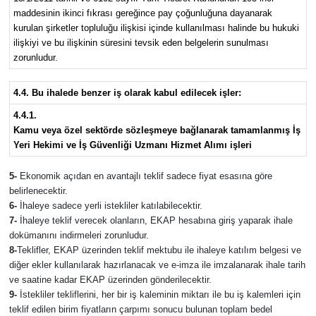
maddesinin ikinci fıkrası gereğince pay çoğunluğuna dayanarak
kurulan şirketler topluluğu ilişkisi içinde kullanılması halinde bu hukuki
ilişkiyi ve bu ilişkinin süresini tevsik eden belgelerin sunulması
zorunludur.
4.4. Bu ihalede benzer iş olarak kabul edilecek işler:
4.4.1.
Kamu veya özel sektörde sözleşmeye bağlanarak tamamlanmış İş
Yeri Hekimi ve İş Güvenliği Uzmanı Hizmet Alımı işleri
5-
Ekonomik açıdan en avantajlı teklif sadece fiyat esasına göre
belirlenecektir.
6-
İhaleye sadece yerli istekliler katılabilecektir.
7-
İhaleye teklif verecek olanların, EKAP hesabına giriş yaparak ihale
dokümanını indirmeleri zorunludur.
8-
Teklifler, EKAP üzerinden teklif mektubu ile ihaleye katılım belgesi ve
diğer ekler kullanılarak hazırlanacak ve e-imza ile imzalanarak ihale tarih
ve saatine kadar EKAP üzerinden gönderilecektir.
9-
İstekliler tekliflerini, her bir iş kaleminin miktarı ile bu iş kalemleri için
teklif edilen birim fiyatların çarpımı sonucu bulunan toplam bedel