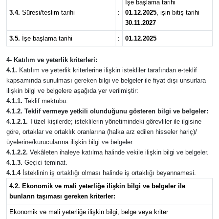
İşe başlama tarihi
3.4.
Süresi/teslim tarihi
:
01.12.2025
, işin bitiş tarihi
30.11.2027
3.5.
İşe başlama tarihi
:
01.12.2025
4- Katılım ve yeterlik kriterleri:
4.1.
Katılım ve yeterlik kriterlerine ilişkin istekliler tarafından e-teklif
kapsamında sunulması gereken bilgi ve belgeler ile fiyat dışı unsurlara
ilişkin bilgi ve belgelere aşağıda yer verilmiştir:
4.1.1.
Teklif mektubu.
4.1.2. Teklif vermeye yetkili olunduğunu gösteren bilgi ve belgeler:
4.1.2.1.
Tüzel kişilerde; isteklilerin yönetimindeki görevliler ile ilgisine
göre, ortaklar ve ortaklık oranlarına (halka arz edilen hisseler hariç)/
üyelerine/kurucularına ilişkin bilgi ve belgeler.
4.1.2.2.
Vekâleten ihaleye katılma halinde vekile ilişkin bilgi ve belgeler.
4.1.3.
Geçici teminat.
4.1.4
İsteklinin iş ortaklığı olması halinde iş ortaklığı beyannamesi.
4.2. Ekonomik ve mali yeterliğe ilişkin bilgi ve belgeler ile
bunların taşıması gereken kriterler:
Ekonomik ve mali yeterliğe ilişkin bilgi, belge veya kriter