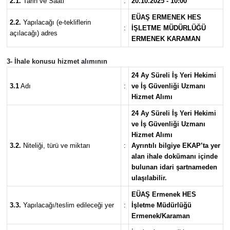
2.1.
Tarih ve Saati
:
20.10.2025 - 10:00
EÜAŞ ERMENEK HES
2.2.
Yapılacağı (e-tekliflerin
:
İŞLETME MÜDÜRLÜĞÜ
açılacağı) adres
ERMENEK KARAMAN
3- İhale konusu hizmet alımının
24 Ay Süreli İş Yeri Hekimi
3.1
Adı
:
ve İş Güvenliği Uzmanı
Hizmet Alımı
24 Ay Süreli İş Yeri Hekimi
ve İş Güvenliği Uzmanı
Hizmet Alımı
3.2.
Niteliği, türü ve miktarı
:
Ayrıntılı bilgiye EKAP’ta yer
alan ihale dokümanı içinde
bulunan idari şartnameden
ulaşılabilir.
EÜAŞ Ermenek HES
3.3.
Yapılacağı/teslim edileceği yer
:
İşletme Müdürlüğü
Ermenek/Karaman