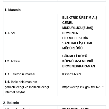
1- İdarenin
ELEKTRİK ÜRETİM A.Ş
GENEL
MÜDÜRLÜĞÜ(EÜAŞ)
1.1.
Adı
:
ERMENEK
HİDROELEKTRİK
SANTRALI İŞLETME
MÜDÜRLÜĞÜ
GÖRMELİ KÖYÜ
1.2.
Adresi
:
KÖPRÜBAŞI MEVKİİ
ERMENEK/KARAMAN
1.3.
Telefon numarası
:
03387966399
1.4.
İhale dokümanının
görülebileceği ve indirilebileceği
:
https://ekap.kik.gov.tr/EKAP/
internet sayfası
2- İhalenin