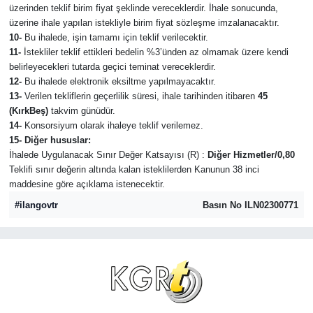
üzerinden teklif birim fiyat şeklinde vereceklerdir. İhale sonucunda,
üzerine ihale yapılan istekliyle birim fiyat sözleşme imzalanacaktır.
10-
Bu ihalede, işin tamamı için teklif verilecektir.
11-
İstekliler teklif ettikleri bedelin %3’ünden az olmamak üzere kendi
belirleyecekleri tutarda geçici teminat vereceklerdir.
12-
Bu ihalede elektronik eksiltme yapılmayacaktır.
13-
Verilen tekliflerin geçerlilik süresi, ihale tarihinden itibaren
45
(KırkBeş)
takvim günüdür.
14-
Konsorsiyum olarak ihaleye teklif verilemez.
15- Diğer hususlar:
İhalede Uygulanacak Sınır Değer Katsayısı (R) :
Diğer Hizmetler/0,80
Teklifi sınır değerin altında kalan isteklilerden Kanunun 38 inci
maddesine göre açıklama istenecektir.
#ilangovtr
Basın No ILN02300771