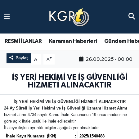
Karaman Haberleri
Gündem Haberleri
RESMİ İLANLAR
Karaman Haberleri
Gündem Habe
Güncel Haberler
Paylaş
-
+
26.09.2025 - 00:00
A
A
Spor Haberleri
İŞ YERİ HEKİMİ VE İŞ GÜVENLİĞİ
HİZMETİ ALINACAKTIR
Asayiş Haberleri
İŞ YERİ HEKİMİ VE İŞ GÜVENLİĞİ HİZMETİ ALINACAKTIR
Ulusal Haberler
24 Ay Süreli İş Yeri Hekimi ve İş Güvenliği Uzmanı Hizmet Alımı
hizmet alımı 4734 sayılı Kamu İhale Kanununun 19 uncu maddesine
Vefat Edenler
göre açık ihale usulü ile ihale edilecektir.
İhaleye ilişkin ayrıntılı bilgiler aşağıda yer almaktadır:
İhale Kayıt Numarası (İKN)
:
2025/1540488