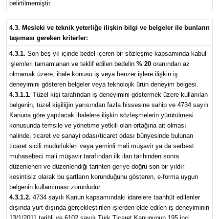
belirtilmemiştir.
4.3. Mesleki ve teknik yeterliğe ilişkin bilgi ve belgeler ile bunların
taşıması gereken kriterler:
4.3.1.
Son beş yıl içinde bedel içeren bir sözleşme kapsamında kabul
işlemleri tamamlanan ve teklif edilen bedelin
% 20
oranından az
olmamak üzere, ihale konusu iş veya benzer işlere ilişkin iş
deneyimini gösteren belgeler veya teknolojik ürün deneyim belgesi.
4.3.1.1.
Tüzel kişi tarafından iş deneyimini göstermek üzere kullanılan
belgenin, tüzel kişiliğin yarısından fazla hissesine sahip ve 4734 sayılı
Kanuna göre yapılacak ihalelere ilişkin sözleşmelerin yürütülmesi
konusunda temsile ve yönetime yetkili olan ortağına ait olması
halinde, ticaret ve sanayi odası/ticaret odası bünyesinde bulunan
ticaret sicili müdürlükleri veya yeminli mali müşavir ya da serbest
muhasebeci mali müşavir tarafından ilk ilan tarihinden sonra
düzenlenen ve düzenlendiği tarihten geriye doğru son bir yıldır
kesintisiz olarak bu şartların korunduğunu gösteren, e-forma uygun
belgenin kullanılması zorunludur.
4.3.1.2.
4734 sayılı Kanun kapsamındaki idarelere taahhüt edilenler
dışında yurt dışında gerçekleştirilen işlerden elde edilen iş deneyiminin
13/1/2011 tarihli ve 6102 sayılı Türk Ticaret Kanununun 195 inci