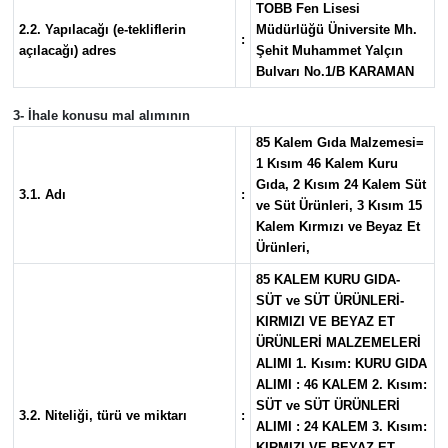
TOBB Fen Lisesi
2.2. Yapılacağı (e-tekliflerin
Müdürlüğü Üniversite Mh.
:
açılacağı) adres
Şehit Muhammet Yalçın
Bulvarı No.1/B KARAMAN
3- İhale konusu mal alımının
85 Kalem Gıda Malzemesi=
1 Kısım 46 Kalem Kuru
Gıda, 2 Kısım 24 Kalem Süt
3.1. Adı
:
ve Süt Ürünleri, 3 Kısım 15
Kalem Kırmızı ve Beyaz Et
Ürünleri,
85 KALEM KURU GIDA-
SÜT ve SÜT ÜRÜNLERİ-
KIRMIZI VE BEYAZ ET
ÜRÜNLERİ MALZEMELERİ
ALIMI 1. Kısım: KURU GIDA
ALIMI : 46 KALEM 2. Kısım:
SÜT ve SÜT ÜRÜNLERİ
3.2. Niteliği, türü ve miktarı
:
ALIMI : 24 KALEM 3. Kısım:
KIRMIZI VE BEYAZ ET