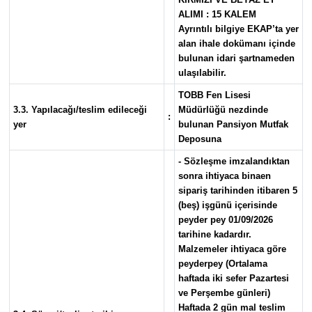
ALIMI : 15 KALEM
Ayrıntılı bilgiye EKAP’ta yer
alan ihale dokümanı içinde
bulunan idari şartnameden
ulaşılabilir.
TOBB Fen Lisesi
3.3. Yapılacağı/teslim edileceği
Müdürlüğü nezdinde
:
yer
bulunan Pansiyon Mutfak
Deposuna
- Sözleşme imzalandıktan
sonra ihtiyaca binaen
sipariş tarihinden itibaren 5
(beş) işgünü içerisinde
peyder pey 01/09/2026
tarihine kadardır.
Malzemeler ihtiyaca göre
peyderpey (Ortalama
haftada iki sefer Pazartesi
ve Perşembe günleri)
Haftada 2 gün mal teslim