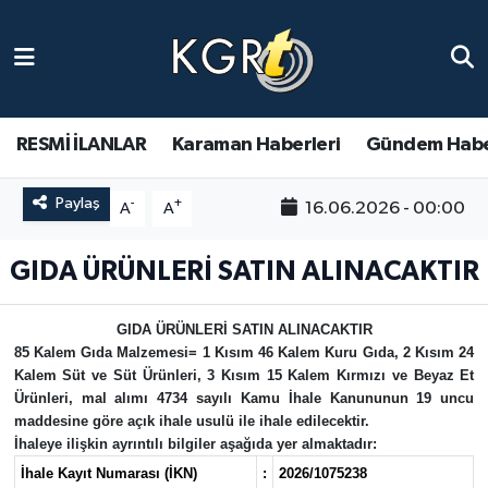
Karaman Haberleri
Gündem Haberleri
RESMİ İLANLAR
Karaman Haberleri
Gündem Habe
Güncel Haberler
Paylaş
-
+
16.06.2026 - 00:00
A
A
Spor Haberleri
GIDA ÜRÜNLERİ SATIN ALINACAKTIR
Asayiş Haberleri
GIDA ÜRÜNLERİ SATIN ALINACAKTIR
85 Kalem Gıda Malzemesi= 1 Kısım 46 Kalem Kuru Gıda, 2 Kısım 24
Ulusal Haberler
Kalem Süt ve Süt Ürünleri, 3 Kısım 15 Kalem Kırmızı ve Beyaz Et
Ürünleri, mal alımı 4734 sayılı Kamu İhale Kanununun 19 uncu
Vefat Edenler
maddesine göre açık ihale usulü ile ihale edilecektir.
İhaleye ilişkin ayrıntılı bilgiler aşağıda yer almaktadır:
İhale Kayıt Numarası (İKN)
:
2026/1075238