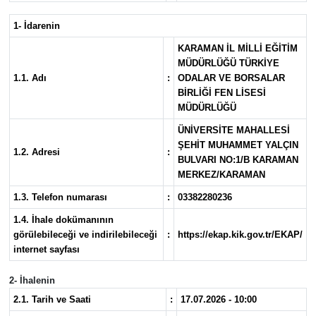
1- İdarenin
KARAMAN İL MİLLİ EĞİTİM
MÜDÜRLÜĞÜ TÜRKİYE
1.1. Adı
:
ODALAR VE BORSALAR
BİRLİĞİ FEN LİSESİ
MÜDÜRLÜĞÜ
ÜNİVERSİTE MAHALLESİ
ŞEHİT MUHAMMET YALÇIN
1.2. Adresi
:
BULVARI NO:1/B KARAMAN
MERKEZ/KARAMAN
1.3. Telefon numarası
:
03382280236
1.4. İhale dokümanının
görülebileceği ve indirilebileceği
:
https://ekap.kik.gov.tr/EKAP/
internet sayfası
2- İhalenin
2.1. Tarih ve Saati
:
17.07.2026 - 10:00