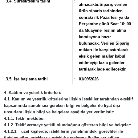
3.4. Süresi/teslim tarihi
:
alınacaktır.Sipariş verilen
ürün sipariş tarihinden
sonraki ilk Pazartesi ya da
Perşembe günü Saat 10: 00
da Muayene Teslim alma
komisyonu hazır
bulunacak. Verilen Sipariş
miktarı ile karşılaştırılarak
eksik gelen mallar kabul
edilmeyip fazla gelenler
tartılarak iade edilecektir.
3.5. İşe başlama tarihi
:
01/09/2026
4- Katılım ve yeterlik kriterleri:
4.1. Katılım ve yeterlik kriterlerine ilişkin istekliler tarafından e-teklif
kapsamında sunulması gereken bilgi ve belgeler ile fiyat dışı
unsurlara ilişkin bilgi ve belgelere aşağıda yer verilmiştir:
4.1.1. Teklif mektubu.
4.1.2. Teklif vermeye yetkili olunduğunu gösteren bilgi ve belgeler:
4.1.2.1. Tüzel kişilerde; isteklilerin yönetimindeki görevliler ile
ilgisine göre, ortaklar ve ortaklık oranlarına (halka arz edilen