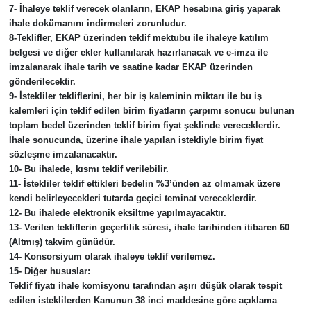
7- İhaleye teklif verecek olanların, EKAP hesabına giriş yaparak
ihale dokümanını indirmeleri zorunludur.
8-Teklifler, EKAP üzerinden teklif mektubu ile ihaleye katılım
belgesi ve diğer ekler kullanılarak hazırlanacak ve e-imza ile
imzalanarak ihale tarih ve saatine kadar EKAP üzerinden
gönderilecektir.
9- İstekliler tekliflerini, her bir iş kaleminin miktarı ile bu iş
kalemleri için teklif edilen birim fiyatların çarpımı sonucu bulunan
toplam bedel üzerinden teklif birim fiyat şeklinde vereceklerdir.
İhale sonucunda, üzerine ihale yapılan istekliyle birim fiyat
sözleşme imzalanacaktır.
10- Bu ihalede, kısmı teklif verilebilir.
11- İstekliler teklif ettikleri bedelin %3’ünden az olmamak üzere
kendi belirleyecekleri tutarda geçici teminat vereceklerdir.
12- Bu ihalede elektronik eksiltme yapılmayacaktır.
13- Verilen tekliflerin geçerlilik süresi, ihale tarihinden itibaren 60
(Altmış) takvim günüdür.
14- Konsorsiyum olarak ihaleye teklif verilemez.
15- Diğer hususlar:
Teklif fiyatı ihale komisyonu tarafından aşırı düşük olarak tespit
edilen isteklilerden Kanunun 38 inci maddesine göre açıklama