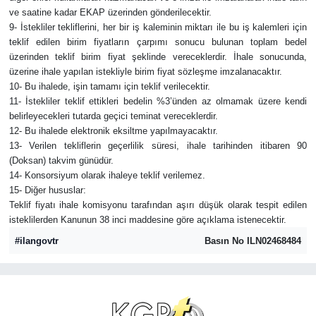
ve saatine kadar EKAP üzerinden gönderilecektir.
9- İstekliler tekliflerini, her bir iş kaleminin miktarı ile bu iş kalemleri için
teklif edilen birim fiyatların çarpımı sonucu bulunan toplam bedel
üzerinden teklif birim fiyat şeklinde vereceklerdir. İhale sonucunda,
üzerine ihale yapılan istekliyle birim fiyat sözleşme imzalanacaktır.
10- Bu ihalede, işin tamamı için teklif verilecektir.
11- İstekliler teklif ettikleri bedelin %3’ünden az olmamak üzere kendi
belirleyecekleri tutarda geçici teminat vereceklerdir.
12- Bu ihalede elektronik eksiltme yapılmayacaktır.
13- Verilen tekliflerin geçerlilik süresi, ihale tarihinden itibaren 90
(Doksan) takvim günüdür.
14- Konsorsiyum olarak ihaleye teklif verilemez.
15- Diğer hususlar:
Teklif fiyatı ihale komisyonu tarafından aşırı düşük olarak tespit edilen
isteklilerden Kanunun 38 inci maddesine göre açıklama istenecektir.
#ilangovtr
Basın No ILN02468484