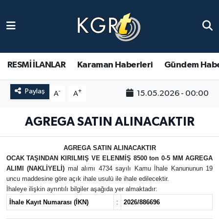
Karaman Haberleri
Gündem Haberleri
RESMİ İLANLAR
Karaman Haberleri
Gündem Habe
Güncel Haberler
Paylaş
-
+
15.05.2026 - 00:00
A
A
Spor Haberleri
AGREGA SATIN ALINACAKTIR
Asayiş Haberleri
AGREGA SATIN ALINACAKTIR
OCAK TAŞINDAN KIRILMIŞ VE ELENMİŞ 8500 ton 0-5 MM AGREGA
Ulusal Haberler
ALIMI (NAKLİYELİ)
mal alımı 4734 sayılı Kamu İhale Kanununun 19
uncu maddesine göre açık ihale usulü ile ihale edilecektir.
Vefat Edenler
İhaleye ilişkin ayrıntılı bilgiler aşağıda yer almaktadır:
İhale Kayıt Numarası (İKN)
:
2026/886696