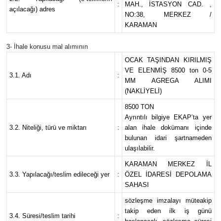
:
MAH., İSTASYON CAD. ,
açılacağı) adres
NO:38, MERKEZ /
KARAMAN
3- İhale konusu mal alımının
OCAK TAŞINDAN KIRILMIŞ
VE ELENMİŞ 8500 ton 0-5
3.1. Adı
:
MM AGREGA ALIMI
(NAKLİYELİ)
8500 TON
Ayrıntılı bilgiye EKAP’ta yer
3.2. Niteliği, türü ve miktarı
:
alan ihale dokümanı içinde
bulunan idari şartnameden
ulaşılabilir.
KARAMAN MERKEZ İL
3.3. Yapılacağı/teslim edileceği yer
:
ÖZEL İDARESİ DEPOLAMA
SAHASI
sözleşme imzalayı müteakip
takip eden ilk iş günü
3.4. Süresi/teslim tarihi
: