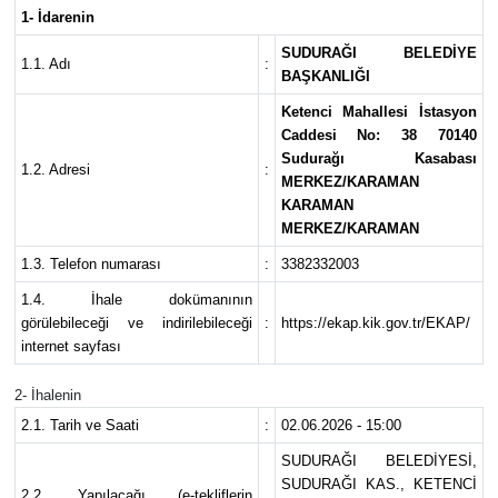
1- İdarenin
SUDURAĞI BELEDİYE
1.1. Adı
:
BAŞKANLIĞI
Ketenci Mahallesi İstasyon
Caddesi No: 38 70140
Sudurağı Kasabası
1.2. Adresi
:
MERKEZ/KARAMAN
KARAMAN
MERKEZ/KARAMAN
1.3. Telefon numarası
:
3382332003
1.4. İhale dokümanının
görülebileceği ve indirilebileceği
:
https://ekap.kik.gov.tr/EKAP/
internet sayfası
2- İhalenin
2.1. Tarih ve Saati
:
02.06.2026 - 15:00
SUDURAĞI BELEDİYESİ,
SUDURAĞI KAS., KETENCİ
2.2. Yapılacağı (e-tekliflerin