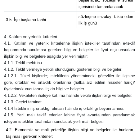
başlanacak, sözleşme süresi
içerisinde tamamlanacak
sözleşme imzalayı takip eden
3.5. İşe başlama tarihi
:
ilk iş günü
4- Katılım ve yeterlik kriterleri:
4.1. Katılım ve yeterlik kriterlerine ilişkin istekliler tarafından e-teklif
kapsamında sunulması gereken bilgi ve belgeler ile fiyat dışı unsurlara
ilişkin bilgi ve belgelere aşağıda yer verilmiştir:
4.1.1. Teklif mektubu.
4.1.2. Teklif vermeye yetkili olunduğunu gösteren bilgi ve belgeler:
4.1.2.1. Tüzel kişilerde; isteklilerin yönetimindeki görevliler ile ilgisine
göre, ortaklar ve ortaklık oranlarına (halka arz edilen hisseler hariç)/
üyelerine/kurucularına ilişkin bilgi ve belgeler.
4.1.2.2. Vekâleten ihaleye katılma halinde vekile ilişkin bilgi ve belgeler.
4.1.3. Geçici teminat.
4.1.4 İsteklinin iş ortaklığı olması halinde iş ortaklığı beyannamesi.
4.1.5. Yerli malı teklif edenler lehine fiyat avantajından yararlanmak
isteyen istekliler tarafından sunulacak yerli malı belgesi
4.2. Ekonomik ve mali yeterliğe ilişkin bilgi ve belgeler ile bunların
taşıması gereken kriterler: