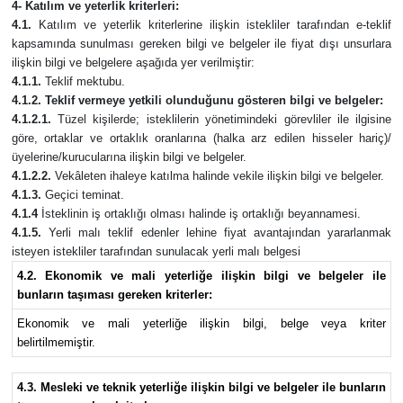
4- Katılım ve yeterlik kriterleri:
4.1.
Katılım ve yeterlik kriterlerine ilişkin istekliler tarafından e-teklif
kapsamında sunulması gereken bilgi ve belgeler ile fiyat dışı unsurlara
ilişkin bilgi ve belgelere aşağıda yer verilmiştir:
4.1.1.
Teklif mektubu.
4.1.2. Teklif vermeye yetkili olunduğunu gösteren bilgi ve belgeler:
4.1.2.1.
Tüzel kişilerde; isteklilerin yönetimindeki görevliler ile ilgisine
göre, ortaklar ve ortaklık oranlarına (halka arz edilen hisseler hariç)/
üyelerine/kurucularına ilişkin bilgi ve belgeler.
4.1.2.2.
Vekâleten ihaleye katılma halinde vekile ilişkin bilgi ve belgeler.
4.1.3.
Geçici teminat.
4.1.4
İsteklinin iş ortaklığı olması halinde iş ortaklığı beyannamesi.
4.1.5.
Yerli malı teklif edenler lehine fiyat avantajından yararlanmak
isteyen istekliler tarafından sunulacak yerli malı belgesi
4.2. Ekonomik ve mali yeterliğe ilişkin bilgi ve belgeler ile
bunların taşıması gereken kriterler:
Ekonomik ve mali yeterliğe ilişkin bilgi, belge veya kriter
belirtilmemiştir.
4.3. Mesleki ve teknik yeterliğe ilişkin bilgi ve belgeler ile bunların