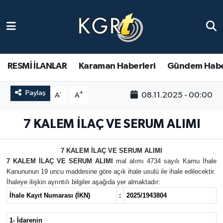
Karaman Haberleri
Gündem Haberleri
RESMİ İLANLAR
Karaman Haberleri
Gündem Habe
Güncel Haberler
Paylaş
-
+
08.11.2025 - 00:00
A
A
Spor Haberleri
7 KALEM İLAÇ VE SERUM ALIMI
Asayiş Haberleri
7 KALEM İLAÇ VE SERUM ALIMI
7 KALEM İLAÇ VE SERUM ALIMI
mal alımı 4734 sayılı Kamu İhale
Ulusal Haberler
Kanununun 19 uncu maddesine göre açık ihale usulü ile ihale edilecektir.
İhaleye ilişkin ayrıntılı bilgiler aşağıda yer almaktadır:
Vefat Edenler
İhale Kayıt Numarası (İKN)
:
2025/1943804
1- İdarenin