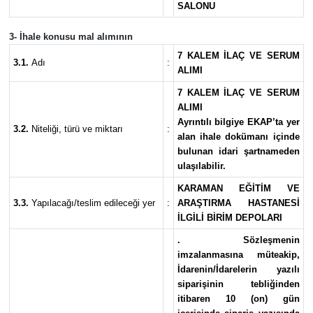
SALONU
3- İhale konusu mal alımının
7 KALEM İLAÇ VE SERUM
3.1.
Adı
:
ALIMI
7 KALEM İLAÇ VE SERUM
ALIMI
Ayrıntılı bilgiye EKAP’ta yer
3.2.
Niteliği, türü ve miktarı
:
alan ihale dokümanı içinde
bulunan idari şartnameden
ulaşılabilir.
KARAMAN EĞİTİM VE
3.3.
Yapılacağı/teslim edileceği yer
:
ARAŞTIRMA HASTANESİ
İLGİLİ BİRİM DEPOLARI
. Sözleşmenin
imzalanmasına müteakip,
İdarenin/İdarelerin yazılı
siparişinin tebliğinden
itibaren 10 (on) gün