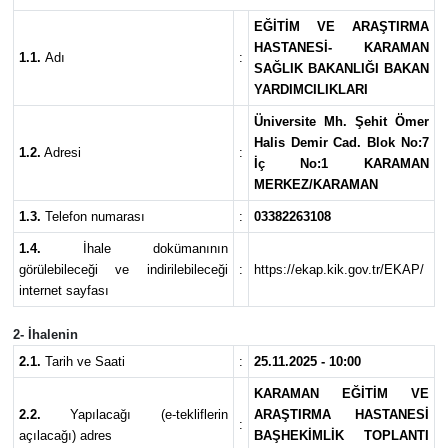
EĞİTİM VE ARAŞTIRMA
HASTANESİ- KARAMAN
1.1.
Adı
:
SAĞLIK BAKANLIĞI BAKAN
YARDIMCILIKLARI
Üniversite Mh. Şehit Ömer
Halis Demir Cad. Blok No:7
1.2.
Adresi
:
İç No:1 KARAMAN
MERKEZ/KARAMAN
1.3.
Telefon numarası
:
03382263108
1.4.
İhale dokümanının
görülebileceği ve indirilebileceği
:
https://ekap.kik.gov.tr/EKAP/
internet sayfası
2- İhalenin
2.1.
Tarih ve Saati
:
25.11.2025 - 10:00
KARAMAN EĞİTİM VE
2.2.
Yapılacağı (e-tekliflerin
ARAŞTIRMA HASTANESİ
:
açılacağı) adres
BAŞHEKİMLİK TOPLANTI