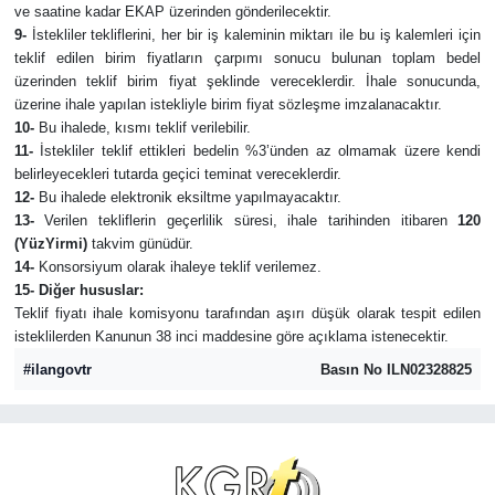
ve saatine kadar EKAP üzerinden gönderilecektir.
9-
İstekliler tekliflerini, her bir iş kaleminin miktarı ile bu iş kalemleri için
teklif edilen birim fiyatların çarpımı sonucu bulunan toplam bedel
üzerinden teklif birim fiyat şeklinde vereceklerdir. İhale sonucunda,
üzerine ihale yapılan istekliyle birim fiyat sözleşme imzalanacaktır.
10-
Bu ihalede, kısmı teklif verilebilir.
11-
İstekliler teklif ettikleri bedelin %3’ünden az olmamak üzere kendi
belirleyecekleri tutarda geçici teminat vereceklerdir.
12-
Bu ihalede elektronik eksiltme yapılmayacaktır.
13-
Verilen tekliflerin geçerlilik süresi, ihale tarihinden itibaren
120
(YüzYirmi)
takvim günüdür.
14-
Konsorsiyum olarak ihaleye teklif verilemez.
15- Diğer hususlar:
Teklif fiyatı ihale komisyonu tarafından aşırı düşük olarak tespit edilen
isteklilerden Kanunun 38 inci maddesine göre açıklama istenecektir.
#ilangovtr
Basın No ILN02328825