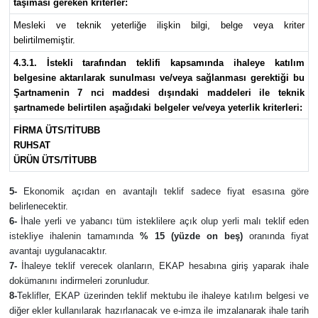
taşıması gereken kriterler:
Mesleki ve teknik yeterliğe ilişkin bilgi, belge veya kriter
belirtilmemiştir.
4.3.1. İstekli tarafından teklifi kapsamında ihaleye katılım
belgesine aktarılarak sunulması ve/veya sağlanması gerektiği bu
Şartnamenin 7 nci maddesi dışındaki maddeleri ile teknik
şartnamede belirtilen aşağıdaki belgeler ve/veya yeterlik kriterleri:
FİRMA ÜTS/TİTUBB
RUHSAT
ÜRÜN ÜTS/TİTUBB
5-
Ekonomik açıdan en avantajlı teklif sadece fiyat esasına göre
belirlenecektir.
6-
İhale yerli ve yabancı tüm isteklilere açık olup yerli malı teklif eden
istekliye ihalenin tamamında
% 15 (yüzde on beş)
oranında fiyat
avantajı uygulanacaktır.
7-
İhaleye teklif verecek olanların, EKAP hesabına giriş yaparak ihale
dokümanını indirmeleri zorunludur.
8-
Teklifler, EKAP üzerinden teklif mektubu ile ihaleye katılım belgesi ve
diğer ekler kullanılarak hazırlanacak ve e-imza ile imzalanarak ihale tarih