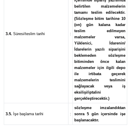
içerisinde sipariş yazısında
belirtilen malzemelerin
tamamı teslim edilecektir.
(Sözleşme bitim tarihine 10
(on) gün kalana kadar
teslim edilmeyen
3.4.
Süresi/teslim tarihi
:
malzemeler varsa,
Yüklenici, İdarenin/
İdarelerin yazılı siparişini
beklemeden sözleşme
bitiminden önce kalan
malzemeler için ilgili depo
ile irtibata geçerek
malzemelerin teslimini
sağlayacak veya iş
eksilişi/iptalini
gerçekleştirecektir.)
sözleşme imzalandıktan
3.5.
İşe başlama tarihi
:
sonra 5 gün içersinde işe
başlanacaktır.